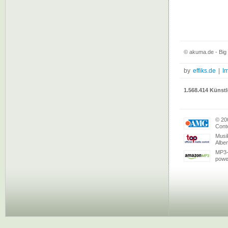
© akuma.de - Big 
by
effiks.de
|
I
1.568.414 Künstl
© 20
Conte
Musi
Albe
MP3-
powe