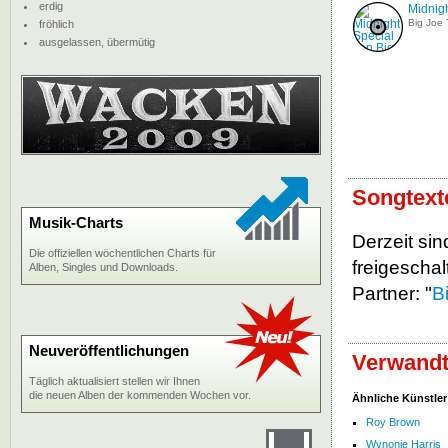
erdig
Midnigh
Big Joe 
fröhlich
ausgelassen, übermütig
Songtext
Musik-Charts
Derzeit sin
Die offiziellen wöchentlichen Charts für
freigeschalt
Alben, Singles und Downloads.
Partner: "
B
Neuveröffentlichungen
Verwandt
Täglich aktualisiert stellen wir Ihnen
die neuen Alben der kommenden Wochen vor.
Ähnliche Künstler
Roy Brown
Wynonie Harris