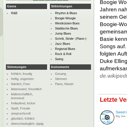
Boogie Woo
Genre
Stilrichtungen
Jahren nah
R&B
Rhythm & Blues
seinem Geb
Boogie-Woogie
Boogie-Woo
Westküsten-Bues
Städtische Blues
gemeinsam 
Jump Blues
Basie kenn
Schritt, Stride- (Piano-)
Jazz Blues
Songs auf.
Regional Blues
folgten Au
Rock & Roll
Swing
Duke Ellin
Stimmungen
Instrumente
aufmerksam
fröhlich, freudig
Gesang
de.wikiped
heftig, ungestüm
Stimmen
feierlich, Fest-
Piano, Klavier
liebenswert, freundlich
leidenschaftlich,
Letzte Ve
brennend
freilaufend, locker
Spaß, Freude
Sweet 
anspruchsvoll
Big Joe 
glücklich, fröhlich
überschwänglich, üppig