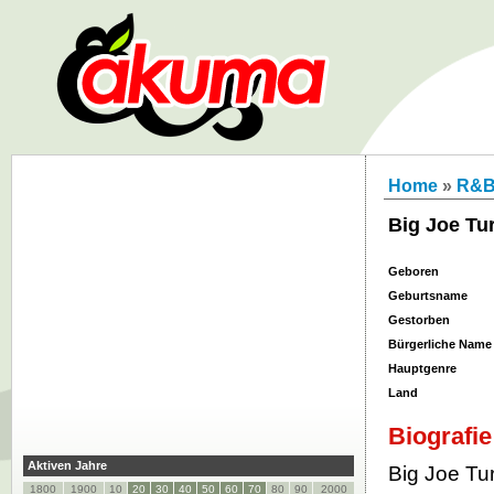
Home
»
R&
Big Joe Tu
Geboren
Geburtsname
Gestorben
Bürgerliche Name
Hauptgenre
Land
Biografie
Aktiven Jahre
Big Joe Tu
1800
1900
10
20
30
40
50
60
70
80
90
2000