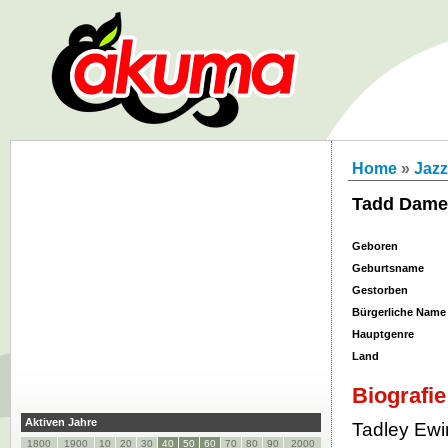
Home
»
Jazz
Tadd Dame
Geboren
Geburtsname
Gestorben
Bürgerliche Name
Hauptgenre
Land
Biografie
Aktiven Jahre
Tadley Ewi
1800
1900
10
20
30
40
50
60
70
80
90
2000