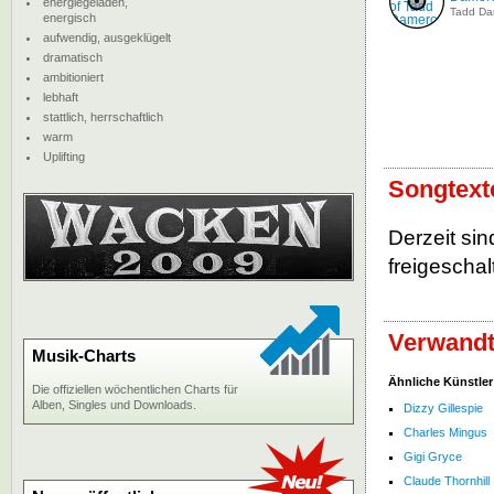
energiegeladen,
Tadd Da
energisch
aufwendig, ausgeklügelt
dramatisch
ambitioniert
lebhaft
stattlich, herrschaftlich
warm
Uplifting
Songtext
Derzeit si
freigeschalt
Verwandt
Musik-Charts
Ähnliche Künstler
Die offiziellen wöchentlichen Charts für
Alben, Singles und Downloads.
Dizzy Gillespie
Charles Mingus
Gigi Gryce
Claude Thornhill