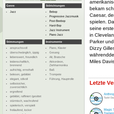
amerikanis
Genre
Stilrichtungen
bekam scho
Jazz
Bebop
Caesar, de
Progressive Jazzmusik
spielen. D
Post-Beebop
Hard-Bop
seine erste
Jazz Instrument
in Clevelan
Piano Jazz
Parker und
Stimmungen
Instrumente
Dizzy Gille
anspruchsvoll
Piano, Klavier
überschwänglich, üppig
Gesang
währenddess
liebenswert, freundlich
Alt, Bratsche
Miles Davis
leidenschaftlich,
Akkordeon,
brennend
Ziehharmonika
aufrichtig, ernsthaft
Baß
belesen, gebildet
Trompete
elegant, stilvoll
Führung, Hauptrolle
Letzte V
selbstsicher,
zuversichtlich
ergreifend
Anthro
gebildet, raffiniert /gesittet
Tadd Da
stürmisch, wachrufend
spielerisch, verspielt
Magic 
freilaufend, locker
Damer