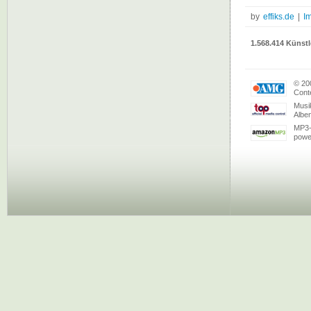
by
effiks.de
|
I
1.568.414 Künstl
© 20
Conte
Musi
Albe
MP3-
powe