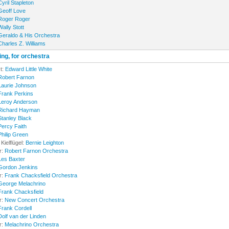
Cyril Stapleton
Geoff Love
Roger Roger
Wally Stott
Geraldo & His Orchestra
Charles Z. Williams
ng, for orchestra
t:
Edward Little White
Robert Farnon
Laurie Johnson
Frank Perkins
Leroy Anderson
Richard Hayman
Stanley Black
Percy Faith
Philip Green
Kielflügel:
Bernie Leighton
r:
Robert Farnon Orchestra
Les Baxter
Gordon Jenkins
r:
Frank Chacksfield Orchestra
George Melachrino
Frank Chacksfield
r:
New Concert Orchestra
Frank Cordell
Dolf van der Linden
r:
Melachrino Orchestra