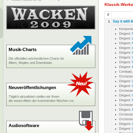
Klassik-Werk
#
Say it with
1
Komponis
Dirigent:
Dirigent:
Dirigent:
Dirigent:
Musik-Charts
Dirigent:
Dirigent:
Die offiziellen wöchentlichen Charts für
Dirigent:
Alben, Singles und Downloads.
Dirigent:
Cembalo, 
Orcheste
Dirigent:
Dirigent:
Neuveröffentlichungen
Orcheste
Dirigent:
Täglich aktualisiert stellen wir Ihnen
Dirigent:
die neuen Alben der kommenden Wochen vor.
Orcheste
Dirigent:
Orcheste
Orcheste
Dirigent:
Audiosoftware
Dirigent: