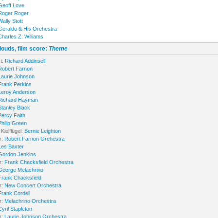
Geoff Love
Roger Roger
Wally Stott
Geraldo & His Orchestra
Charles Z. Williams
louds, film score:
Theme
t:
Richard Addinsell
Robert Farnon
Laurie Johnson
Frank Perkins
Leroy Anderson
Richard Hayman
Stanley Black
Percy Faith
Philip Green
Kielflügel:
Bernie Leighton
r:
Robert Farnon Orchestra
Les Baxter
Gordon Jenkins
r:
Frank Chacksfield Orchestra
George Melachrino
Frank Chacksfield
r:
New Concert Orchestra
Frank Cordell
r:
Melachrino Orchestra
Cyril Stapleton
r:
Laurie Johnson Orchestra