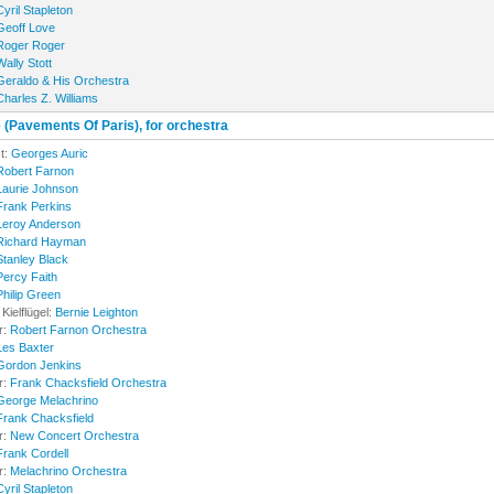
Cyril Stapleton
Geoff Love
Roger Roger
Wally Stott
Geraldo & His Orchestra
Charles Z. Williams
 (Pavements Of Paris), for orchestra
t:
Georges Auric
Robert Farnon
Laurie Johnson
Frank Perkins
Leroy Anderson
Richard Hayman
Stanley Black
Percy Faith
Philip Green
Kielflügel:
Bernie Leighton
r:
Robert Farnon Orchestra
Les Baxter
Gordon Jenkins
r:
Frank Chacksfield Orchestra
George Melachrino
Frank Chacksfield
r:
New Concert Orchestra
Frank Cordell
r:
Melachrino Orchestra
Cyril Stapleton