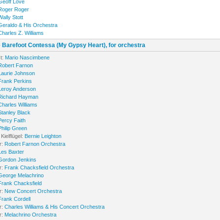
Geoff Love
Roger Roger
Wally Stott
Geraldo & His Orchestra
Charles Z. Williams
 Barefoot Contessa (My Gypsy Heart), for orchestra
t:
Mario Nascimbene
Robert Farnon
Laurie Johnson
Frank Perkins
Leroy Anderson
Richard Hayman
Charles Williams
Stanley Black
Percy Faith
Philip Green
Kielflügel:
Bernie Leighton
r:
Robert Farnon Orchestra
Les Baxter
Gordon Jenkins
r:
Frank Chacksfield Orchestra
George Melachrino
Frank Chacksfield
r:
New Concert Orchestra
Frank Cordell
r:
Charles Williams & His Concert Orchestra
r:
Melachrino Orchestra