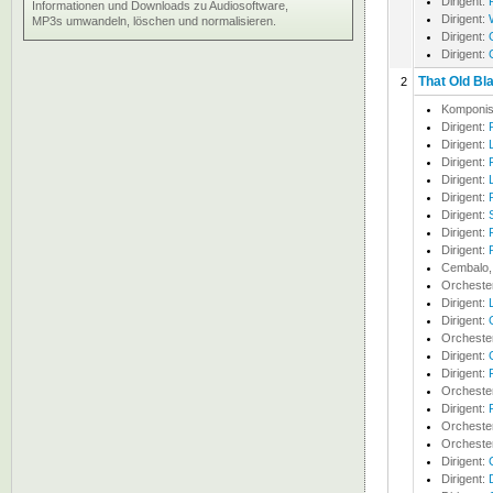
Dirigent:
Informationen und Downloads zu Audiosoftware,
Dirigent:
MP3s umwandeln, löschen und normalisieren.
Dirigent:
Dirigent:
That Old Bl
2
Komponis
Dirigent:
Dirigent:
Dirigent:
Dirigent:
Dirigent:
Dirigent:
Dirigent:
Dirigent:
Cembalo, 
Orcheste
Dirigent:
Dirigent:
Orcheste
Dirigent:
Dirigent:
Orcheste
Dirigent:
Orcheste
Orcheste
Dirigent:
Dirigent: