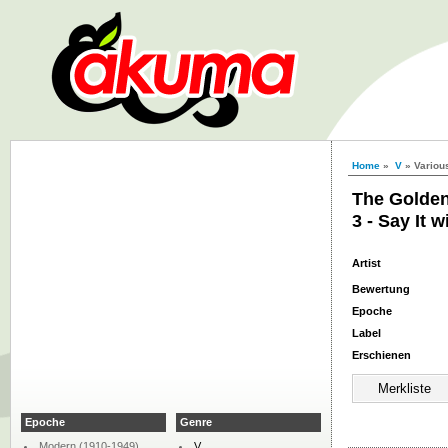
Home
»
V
» Various
The Golden
3 - Say It 
Artist
Bewertung
Epoche
Label
Erschienen
Epoche
Genre
Modern (1910-1949)
V