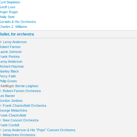
Cyril Stapleton
Geoff Love
Roger Roger
Wally Stott
Geraldo & His Orchestra
Charles Z. Williams
allet, for orchestra
t:
Leroy Anderson
Robert Farnon
Laurie Johnson
Frank Perkins
Leroy Anderson
Richard Hayman
Stanley Black
Percy Faith
Philip Green
Kielflügel:
Bernie Leighton
r:
Robert Farnon Orchestra
Les Baxter
Gordon Jenkins
r:
Frank Chacksfield Orchestra
George Melachrino
Frank Chacksfield
r:
New Concert Orchestra
Frank Cordell
r:
Leroy Anderson & His "Pops" Concert Orchestra
r:
Melachrino Orchestra