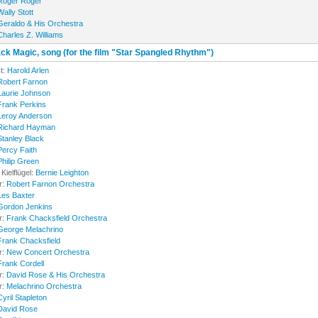
Roger Roger
Wally Stott
Geraldo & His Orchestra
Charles Z. Williams
ack Magic, song (for the film "Star Spangled Rhythm")
t:
Harold Arlen
Robert Farnon
Laurie Johnson
Frank Perkins
Leroy Anderson
Richard Hayman
Stanley Black
Percy Faith
Philip Green
Kielflügel:
Bernie Leighton
r:
Robert Farnon Orchestra
Les Baxter
Gordon Jenkins
r:
Frank Chacksfield Orchestra
George Melachrino
Frank Chacksfield
r:
New Concert Orchestra
Frank Cordell
r:
David Rose & His Orchestra
r:
Melachrino Orchestra
Cyril Stapleton
David Rose