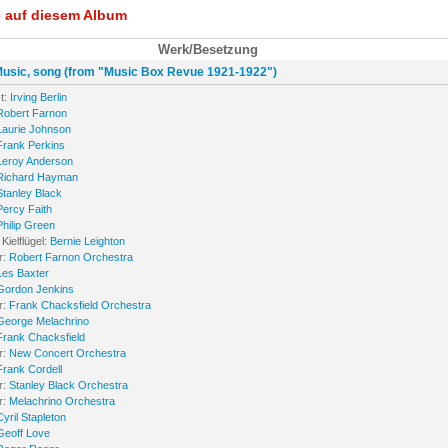
e auf diesem Album
Werk/Besetzung
 Music, song (from "Music Box Revue 1921-1922")
t:
Irving Berlin
Robert Farnon
Laurie Johnson
Frank Perkins
Leroy Anderson
Richard Hayman
Stanley Black
Percy Faith
Philip Green
Kielflügel:
Bernie Leighton
r:
Robert Farnon Orchestra
Les Baxter
Gordon Jenkins
r:
Frank Chacksfield Orchestra
George Melachrino
Frank Chacksfield
r:
New Concert Orchestra
Frank Cordell
r:
Stanley Black Orchestra
r:
Melachrino Orchestra
Cyril Stapleton
Geoff Love