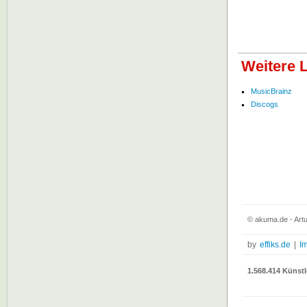
Weitere 
MusicBrainz
Discogs
© akuma.de - Artu
by
effiks.de
|
I
1.568.414 Künstl