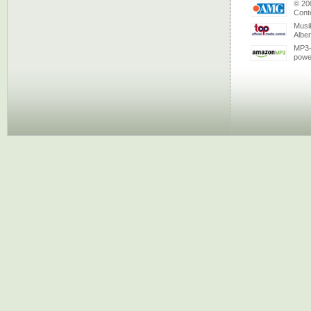
© 20
Conte
Musi
Albe
MP3-
powe