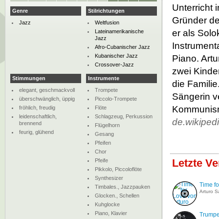
Unterricht 
Genre
Stilrichtungen
Gründer de
Jazz
Weltfusion
er als Sol
Lateinamerikanische
Jazz
Instrumenta
Afro-Cubanischer Jazz
Kubanischer Jazz
Piano. Artu
Crossover-Jazz
zwei Kinder
Stimmungen
Instrumente
die Famili
elegant, geschmackvoll
Trompete
Sängerin ve
überschwänglich, üppig
Piccolo-Trompete
Kommunismu
fröhlich, freudig
Flöte
leidenschaftlich,
Schlagzeug, Perkussion
de.wikiped
brennend
Flügelhorn
feurig, glühend
Gesang
Pfeifen
Chor
Letzte V
Pfeife
Pikkolo, Piccoloflöte
Synthesizer
Time fo
Timbales., Jazzpauken
Arturo S
Glocken., Schellen
Kuhglocke
Piano, Klavier
Trumpe