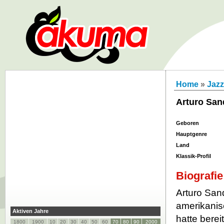
Home
»
Jazz
Arturo San
Geboren
Hauptgenre
Land
Klassik-Profil
Biografie
Arturo San
amerikanis
Aktiven Jahre
hatte berei
1800
1900
10
20
30
40
50
60
70
80
90
2000