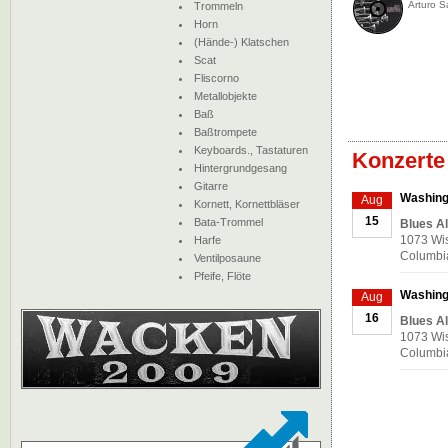
Arturo S
Trommeln
Horn
(Hände-) Klatschen
Scat
Fliscorno
Metallobjekte
Baß
Baßtrompete
Keyboards., Tastaturen
Konzerte
Hintergrundgesang
Gitarre
Washingt
Aug
Kornett, Kornettbläser
15
Bata-Trommel
Blues Al
1073 Wis
Harfe
Columbia
Ventilposaune
Pfeife, Flöte
Washingt
Aug
16
Blues Al
1073 Wis
Columbia