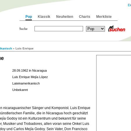
Ei
Pop
Klassik
Neuheiten
Charts
Merkliste
Suche
ikanisch
» Luis Enrique
ue
28.09.1962 in Nicaragua
Luis Enrique Mejía López
Lateinamerikanisch
Unbekannt
ein nicaraguanischer Sänger und Komponist. Luis Enrique
ünstlerischen Familie, die in Nicaragua hoch geschätzt
jía Godoy ist ein Kulturzentrum und bekannt für seine
, Musiker und Trobadores, allen voran seine Onkel Luis
doy und Carlos Mejía Godoy. Sein Vater, Don Francisco