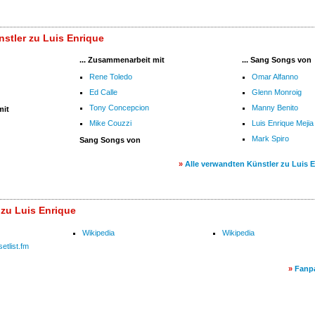
stler zu Luis Enrique
... Zusammenarbeit mit
... Sang Songs von
Rene Toledo
Omar Alfanno
Ed Calle
Glenn Monroig
Tony Concepcion
Manny Benito
mit
Mike Couzzi
Luis Enrique Mejia
Mark Spiro
Sang Songs von
»
Alle verwandten Künstler zu Luis 
 zu Luis Enrique
Wikipedia
Wikipedia
etlist.fm
»
Fanp