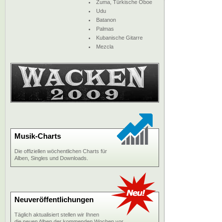
Zuma, Türkische Oboe
Udu
Batanon
Palmas
Kubanische Gitarre
Mezcla
Musik-Charts
Die offiziellen wöchentlichen Charts für
Alben, Singles und Downloads.
Neuveröffentlichungen
Täglich aktualisiert stellen wir Ihnen
die neuen Alben der kommenden Wochen vor.