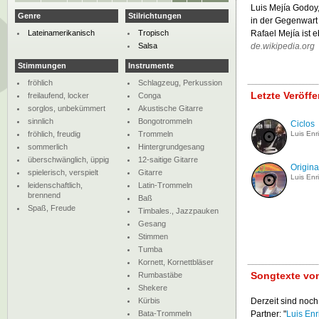
Luis Mejía Godoy,
Genre
Stilrichtungen
in der Gegenwart i
Lateinamerikanisch
Tropisch
Rafael Mejía ist 
Salsa
de.wikipedia.org
Stimmungen
Instrumente
fröhlich
Schlagzeug, Perkussion
Letzte Veröff
freilaufend, locker
Conga
sorglos, unbekümmert
Akustische Gitarre
sinnlich
Bongotrommeln
Ciclos
fröhlich, freudig
Trommeln
Luis Enr
sommerlich
Hintergrundgesang
überschwänglich, üppig
12-saitige Gitarre
Origina
spielerisch, verspielt
Gitarre
Luis Enr
leidenschaftlich,
Latin-Trommeln
brennend
Baß
Spaß, Freude
Timbales., Jazzpauken
Gesang
Stimmen
Tumba
Kornett, Kornettbläser
Songtexte von
Rumbastäbe
Shekere
Kürbis
Derzeit sind noch
Bata-Trommeln
Partner: "
Luis En