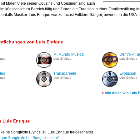
 ist Maler. Viele seiner Cousins und Cousinen sind auch
m künstlerischen Bereich tätig und führen die Tradition in einer Familienstiftung fo
ebenfalls Musiker. Luis Enrique war zunächst Folklore-Sänger, bevor er in die USA 
entlichungen von Luis Enrique
Mi Mundo Musical
Dentro y Fu
ique
Luis Enrique
Luis Enrique
les
Transparente
Evolucion
ique
Luis Enrique
Luis Enrique
»
Alle Alben von Luis 
 Luis Enrique
 keine Songtexte (Lyrics) zu Luis Enrique freigeschaltet.
rique Songtexte bei Songtexte.com
".