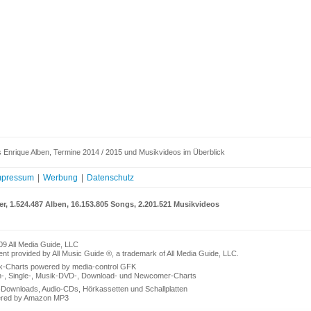
 Enrique Alben, Termine 2014 / 2015 und Musikvideos im Überblick
mpressum
|
Werbung
|
Datenschutz
er, 1.524.487 Alben, 16.153.805 Songs, 2.201.521 Musikvideos
09 All Media Guide, LLC
nt provided by All Music Guide ®, a trademark of All Media Guide, LLC.
k-Charts powered by media-control GFK
n-, Single-, Musik-DVD-, Download- und Newcomer-Charts
Downloads, Audio-CDs, Hörkassetten und Schallplatten
red by Amazon MP3