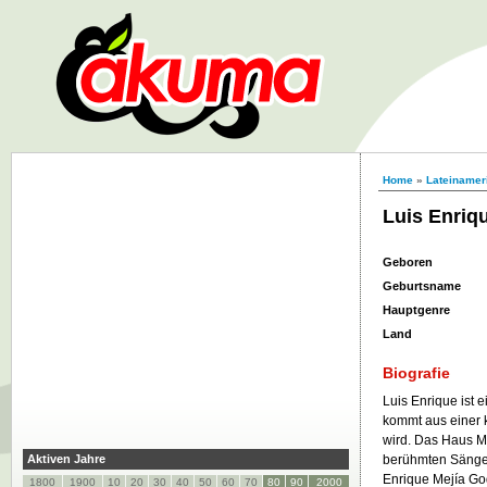
Home
»
Lateinamer
Luis Enriq
Geboren
Geburtsname
Hauptgenre
Land
Biografie
Luis Enrique ist 
kommt aus einer k
wird. Das Haus Me
Aktiven Jahre
berühmten Sänger
Enrique Mejía Go
1800
1900
10
20
30
40
50
60
70
80
90
2000