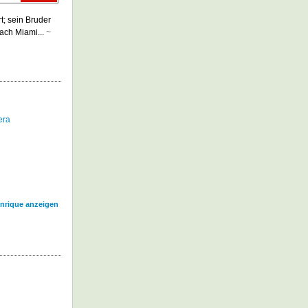
rt; sein Bruder
nach Miami...
~
era
Enrique anzeigen