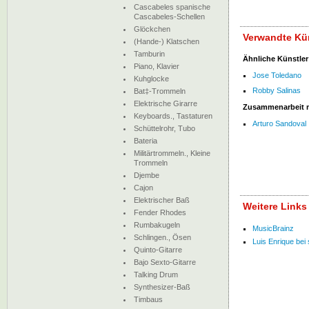
Cascabeles spanische
Cascabeles-Schellen
Glöckchen
Verwandte Kün
(Hande-) Klatschen
Tamburin
Ähnliche Künstler
Piano, Klavier
Jose Toledano
Kuhglocke
Robby Salinas
Bat‡-Trommeln
Elektrische Girarre
Zusammenarbeit 
Keyboards., Tastaturen
Arturo Sandoval
Schüttelrohr, Tubo
Bateria
Militärtrommeln., Kleine
Trommeln
Djembe
Cajon
Elektrischer Baß
Weitere Links
Fender Rhodes
Rumbakugeln
MusicBrainz
Schlingen., Ösen
Luis Enrique bei s
Quinto-Gitarre
Bajo Sexto-Gitarre
Talking Drum
Synthesizer-Baß
Timbaus