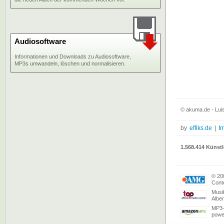
Audiosoftware
Informationen und Downloads zu Audiosoftware,
MP3s umwandeln, löschen und normalisieren.
© akuma.de - Luis
by
effiks.de
|
I
1.568.414 Künstl
© 20
Conte
Musi
Albe
MP3-
powe