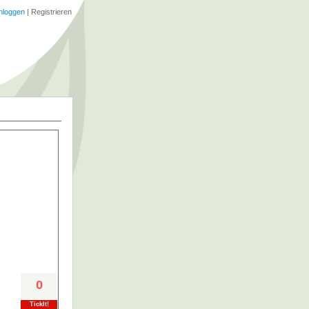
nloggen
|
Registrieren
0
TickIt!