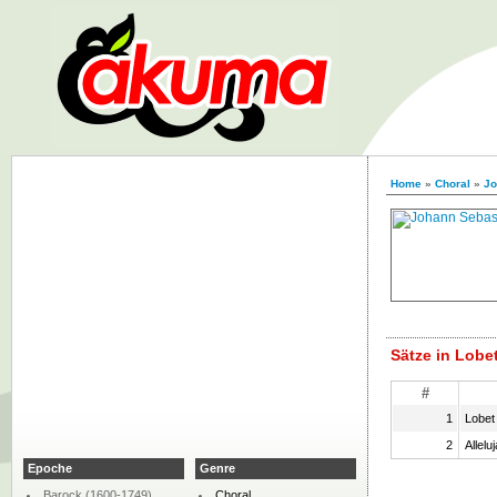
Home
»
Choral
»
Jo
Sätze in Lobe
#
1
Lobet
2
Alleluj
Epoche
Genre
Barock (1600-1749)
Choral