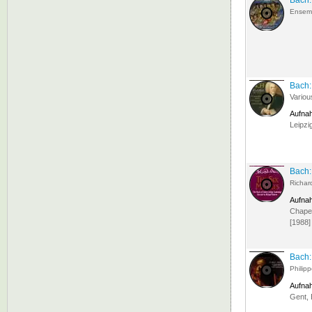
Bach:
Ensemb
Bach:
Variou
Aufna
Leipzi
Bach:
Richar
Aufna
Chapel
[1988]
Bach:
Philip
Aufna
Gent, 