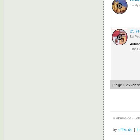
Glorio
Trinit
25 Ye
La Pet
Aufna
The C
[Zeige 1-25 von 9
© akuma.de - Lob
by
effiks.de
|
I