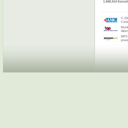
1.568.414 Künstl
© 20
Conte
Musi
Albe
MP3-
powe