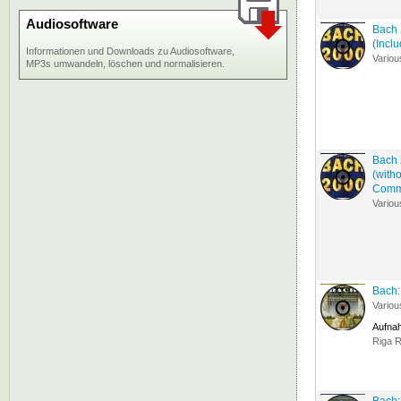
Audiosoftware
Bach 
(Incl
Informationen und Downloads zu Audiosoftware,
Variou
MP3s umwandeln, löschen und normalisieren.
Bach 
(with
Comme
Variou
Bach:
Variou
Aufna
Riga R