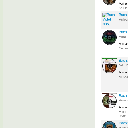
Aufna
St. Os
Bach:
Variou
Bach:
Michel
Aufna
Cevins
Bach:
John E
Aufna
All Sa
Bach 
Variou
Aufna
Église
[1994]
Bach:
Variou