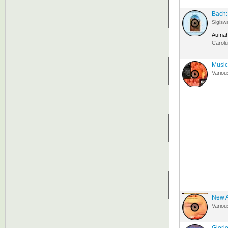
Bach:
Sigisw
Aufna
Carol
Music
Variou
New A
Variou