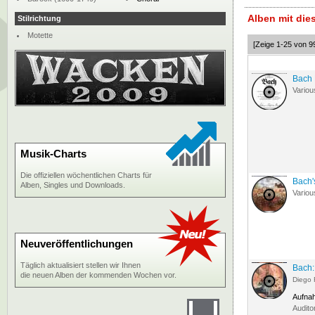
Alben mit di
Stilrichtung
Motette
[Zeige 1-25 von 9
Bach 
Variou
Musik-Charts
Die offiziellen wöchentlichen Charts für
Bach'
Alben, Singles und Downloads.
Variou
Neuveröffentlichungen
Täglich aktualisiert stellen wir Ihnen
Bach:
die neuen Alben der kommenden Wochen vor.
Diego 
Aufna
Audito