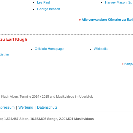
Les Paul
Harvey Mason, Sr.
George Benson
»
Alle verwandten Künstler zu Ear
 zu Earl Klugh
Offizielle Homepage
Wikipedia
list.fm
»
Fanp
 Klugh Alben, Termine 2014 / 2015 und Musikvideos im Überblick
mpressum
|
Werbung
|
Datenschutz
er, 1.524.487 Alben, 16.153.805 Songs, 2.201.521 Musikvideos