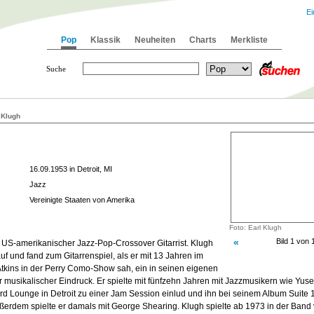
Ei
Pop
Klassik
Neuheiten
Charts
Merkliste
Suche
 Klugh
16.09.1953 in Detroit, MI
Jazz
Vereinigte Staaten von Amerika
Foto: Earl Klugh
«
Bild 1 von 
in US-amerikanischer Jazz-Pop-Crossover Gitarrist. Klugh
auf und fand zum Gitarrenspiel, als er mit 13 Jahren im
tkins in der Perry Como-Show sah, ein in seinen eigenen
musikalischer Eindruck. Er spielte mit fünfzehn Jahren mit Jazzmusikern wie Yusef
rd Lounge in Detroit zu einer Jam Session einlud und ihn bei seinem Album Suite
ußerdem spielte er damals mit George Shearing. Klugh spielte ab 1973 in der Ban