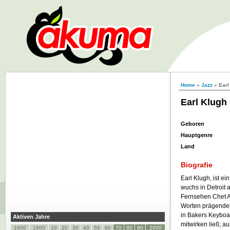
Home
»
Jazz
» Earl
Earl Klugh
Geboren
Hauptgenre
Land
Biografie
Earl Klugh, ist e
wuchs in Detroit 
Fernsehen Chet A
Worten prägender 
in Bakers Keyboa
Aktiven Jahre
mitwirken ließ; a
1800
1900
10
20
30
40
50
60
70
80
90
2000