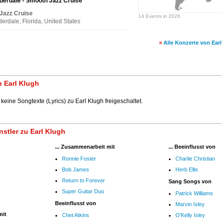
derdale - Smooth Jazz Cruise
Jazz Cruise
14 Events in 2026
derdale, Florida, United States
»
Alle Konzerte von Ear
 Earl Klugh
keine Songtexte (Lyrics) zu Earl Klugh freigeschaltet.
stler zu Earl Klugh
... Zusammenarbeit mit
... Beeinflusst von
Ronnie Foster
Charlie Christian
Bob James
Herb Ellis
Return to Forever
Sang Songs von
Super Guitar Duo
Patrick Williams
Beeinflusst von
Marvin Isley
mit
Chet Atkins
O'Kelly Isley