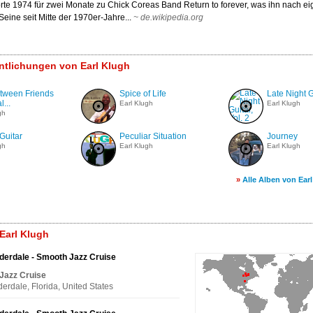
te 1974 für zwei Monate zu Chick Coreas Band Return to forever, was ihn nach e
Seine seit Mitte der 1970er-Jahre...
~
de.wikipedia.org
entlichungen von Earl Klugh
etween Friends
Spice of Life
Late Night G
l...
Earl Klugh
Earl Klugh
gh
Guitar
Peculiar Situation
Journey
gh
Earl Klugh
Earl Klugh
»
Alle Alben von Ear
Earl Klugh
derdale - Smooth Jazz Cruise
Jazz Cruise
derdale, Florida, United States