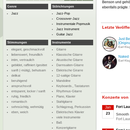
Benson und gehör
Genre
Stilrichtungen
ebenfalls prägte. 
Jazz
Jazz-Pop
Crossover-Jazz
Instrumentale Popmusik
Letzte Veröff
Jazz Instrument
Guitar Jazz
Just B
Stimmungen
Instrumente
[Origina
Earl Klu
elegant, geschmackvoll
Gitarre
liebenswert, freundlich
Klassische Gitarre
Naked 
intim, vertraulich
Akustische Gitarre
Earl Klu
gebildet, raffiniert /gesittet
Darmsaiten-Gitarre
sanft (-mütig), behutsam
Elektrische Girarre
delikat
12-saitige Gitarre
beruhigend
Mandoline
anspruchsvoll
Keyboards., Tastaturen
entspannt, locker / sanft
Rhythmus-Gitarre
ruhig, friedlich
Piano, Klavier
Konzerte von 
romantisch
Stahlgitarre
Fort Lau
sehnsüchtig, wehmütig
Schlagzeug, Perkussion
Jan
eben, weich
Elektrisches Klavier
23
Smooth 
viele Instrumente
Fort Lau
Baß
Konzertgitarre