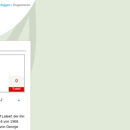
nloggen
|
Registrieren
0
TickIt!
12
»
 Lateef, der ihn
 16 von 1968
d von George