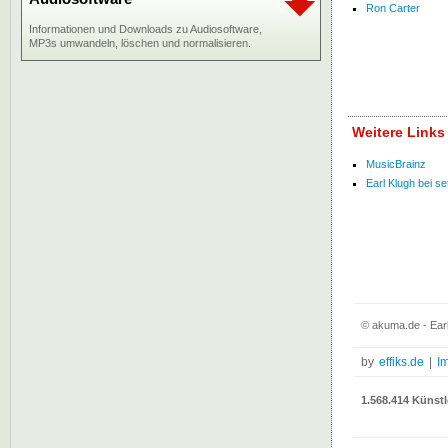
Ron Carter
Informationen und Downloads zu Audiosoftware,
MP3s umwandeln, löschen und normalisieren.
Weitere Links
MusicBrainz
Earl Klugh bei set
© akuma.de - Earl
by
effiks.de
|
I
1.568.414 Künstl