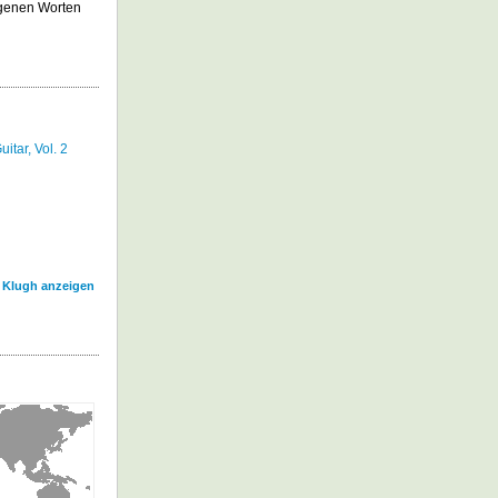
igenen Worten
uitar, Vol. 2
l Klugh anzeigen