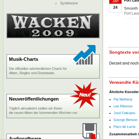
Fort Lau
Jan
Synthesizer
24
Smooth 
Fort Lau
Songtexte von
Musik-Charts
Derzeit sind noch 
Die offiziellen wöchentlichen Charts für
Alben, Singles und Downloads.
Verwandte Kün
Ähnliche Künstler
Neuveröffentlichungen
Pat Metheny
Lee Ritenour
Täglich aktualisiert stellen wir Ihnen
die neuen Alben der kommenden Wochen vor.
José Feliciano
George Benson
Paco de Lucía
Zusammenarbeit 
Audiosoftware