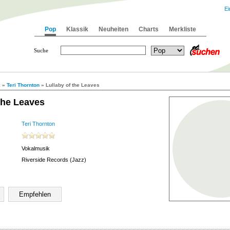
Ei
Pop
Klassik
Neuheiten
Charts
Merkliste
Suche
k
»
Teri Thornton
» Lullaby of the Leaves
the Leaves
Teri Thornton
Vokalmusik
Riverside Records (Jazz)