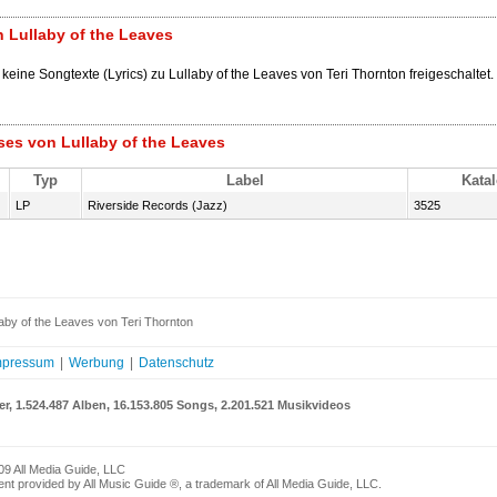
 Lullaby of the Leaves
 keine Songtexte (Lyrics) zu Lullaby of the Leaves von Teri Thornton freigeschaltet.
ses von Lullaby of the Leaves
Typ
Label
Katal
LP
Riverside Records (Jazz)
3525
aby of the Leaves von Teri Thornton
mpressum
|
Werbung
|
Datenschutz
er, 1.524.487 Alben, 16.153.805 Songs, 2.201.521 Musikvideos
09 All Media Guide, LLC
nt provided by All Music Guide ®, a trademark of All Media Guide, LLC.