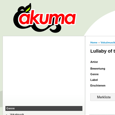
Home
»
Vokalmusi
Lullaby of 
Artist
Bewertung
Genre
Label
Erschienen
Genre
Vokalmusik