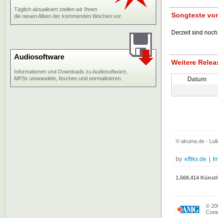
Täglich aktualisiert stellen wir Ihnen
Songtexte von
die neuen Alben der kommenden Wochen vor.
Derzeit sind noch
Audiosoftware
Weitere Relea
Informationen und Downloads zu Audiosoftware,
MP3s umwandeln, löschen und normalisieren.
Datum
© akuma.de - Lull
by
effiks.de
|
I
1.568.414 Künstl
© 20
Conte