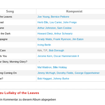
Song
Komponist
 the Leaves
Joe Young
,
Bernice Petkere
ead
Herb Ellis
,
Lou Carter
,
John Freigo
ame
Arthur Johnston
,
Sam Coslow
 the Dark
Howard Dietz
,
Arthur Schwartz
mpagne
Grady Watts
,
Frank Ryerson
,
Jim Eaton
Irving Berlin
 Care
Kirk, T.P.,
Bob Dorough
Is You
Jerome Kern
,
Oscar Hammerstein II
r Story, Morning Glory?
-
Mal Waldron
,
Billie Holiday
Song Coming On
Jimmy McHugh
,
Dorothy Fields
,
George Oppenheimer
ew?
Bob Haggart
,
Johnny Burke
u Lullaby of the Leaves
ein Kommentar zu diesem Album abgegeben