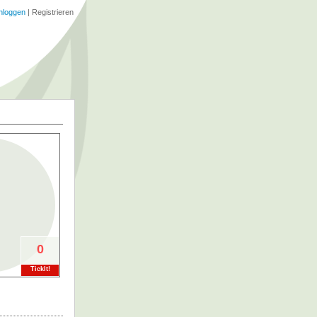
nloggen
|
Registrieren
0
TickIt!