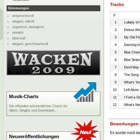
Tracks
Stimmungen
#
anspruchsvoll
elegant, stilvoll
1
Lullaby of
organisch, biologisch
2
Detour Ah
sinnlich
3
My Old Fl
bittersüß
elegant, geschmackvoll
4
Dancing in
5
Blue Cha
6
Blue Skies
7
Devil May
8
The Song 
9
What's You
10
Left Alone
Musik-Charts
11
I Feel a 
12
What's N
Die offiziellen wöchentlichen Charts für
Alben, Singles und Downloads.
Bewertungen z
Es wurde noch k
Neuveröffentlichungen