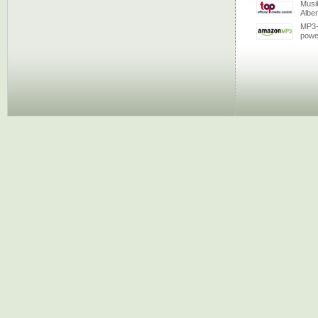
Musi
Albe
MP3-
powe