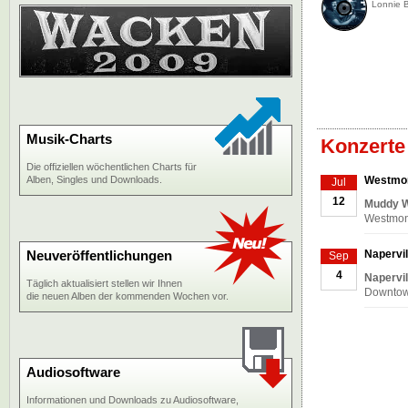
Lonnie 
Musik-Charts
Konzerte
Die offiziellen wöchentlichen Charts für
Alben, Singles und Downloads.
Westmon
Jul
12
Muddy W
Westmont,
Neuveröffentlichungen
Napervil
Sep
4
Napervil
Täglich aktualisiert stellen wir Ihnen
Downtown
die neuen Alben der kommenden Wochen vor.
Audiosoftware
Informationen und Downloads zu Audiosoftware,