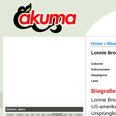
Home
»
Blu
Lonnie Br
Geboren
Geburtsname
Hauptgenre
Land
Biografie
Lonnie Broo
US-amerikan
Aktiven Jahre
Ursprüngli
1800
1900
10
20
30
40
50
60
70
80
90
2000