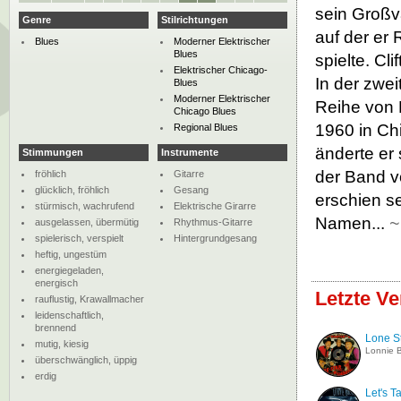
sein Großva
Genre
Stilrichtungen
auf der er
Blues
Moderner Elektrischer
Blues
spielte. Cl
Elektrischer Chicago-
In der zwei
Blues
Moderner Elektrischer
Reihe von 
Chicago Blues
1960 in Ch
Regional Blues
änderte er
Stimmungen
Instrumente
der Band v
fröhlich
Gitarre
glücklich, fröhlich
Gesang
erschien s
stürmisch, wachrufend
Elektrische Girarre
Namen...
ausgelassen, übermütig
Rhythmus-Gitarre
spielerisch, verspielt
Hintergrundgesang
heftig, ungestüm
energiegeladen,
energisch
Letzte V
rauflustig, Krawallmacher
leidenschaftlich,
brennend
Lone S
mutig, kiesig
Lonnie 
überschwänglich, üppig
erdig
Let's Ta