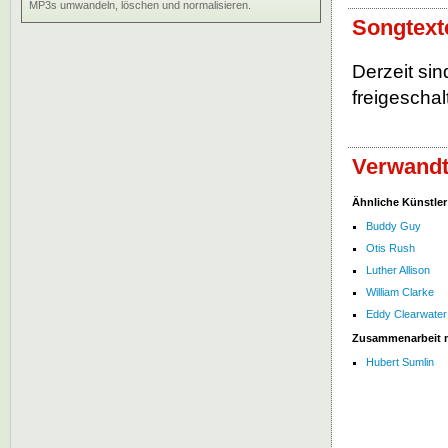
MP3s umwandeln, löschen und normalisieren.
Songtext
Derzeit si
freigeschalt
Verwandt
Ähnliche Künstler
Buddy Guy
Otis Rush
Luther Allison
William Clarke
Eddy Clearwater
Zusammenarbeit 
Hubert Sumlin