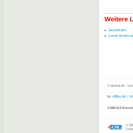
Weitere 
MusicBrainz
Lonnie Brooks bei
© akuma.de - Lon
by
effiks.de
|
I
1.568.414 Künstl
© 20
Conte