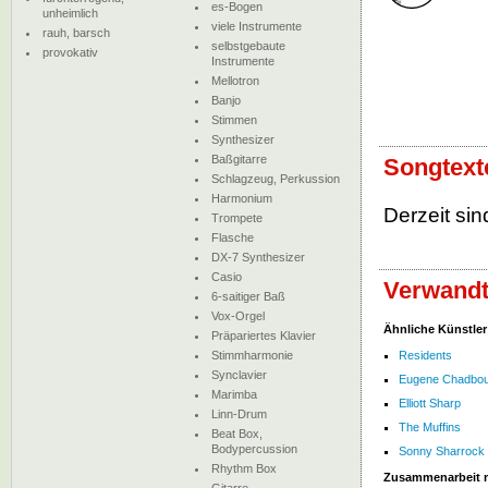
es-Bogen
unheimlich
viele Instrumente
rauh, barsch
selbstgebaute
provokativ
Instrumente
Mellotron
Banjo
Stimmen
Synthesizer
Baßgitarre
Songtexte
Schlagzeug, Perkussion
Harmonium
Derzeit sin
Trompete
Flasche
DX-7 Synthesizer
Casio
Verwandte
6-saitiger Baß
Vox-Orgel
Ähnliche Künstler
Präpariertes Klavier
Stimmharmonie
Residents
Synclavier
Eugene Chadbo
Marimba
Elliott Sharp
Linn-Drum
The Muffins
Beat Box,
Bodypercussion
Sonny Sharrock
Rhythm Box
Zusammenarbeit 