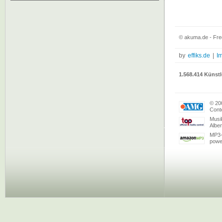
© akuma.de - Fred
by
effiks.de
|
I
1.568.414 Künstl
© 20
Conte
Musi
Albe
MP3-
powe