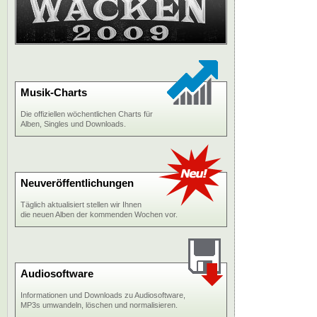
Musik-Charts
Die offiziellen wöchentlichen Charts für
Alben, Singles und Downloads.
Neuveröffentlichungen
Täglich aktualisiert stellen wir Ihnen
die neuen Alben der kommenden Wochen vor.
Audiosoftware
Informationen und Downloads zu Audiosoftware,
MP3s umwandeln, löschen und normalisieren.