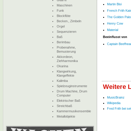
Gitarre
Martin Bisi
Maschinen
Funk
French Frith Ka
Blockflöte
The Golden Pal
Becken., Zimbeln
Henry Cow
Orgel
Material
Sequenzieren
Baß
Beeinflusst von
Berimbau
Captain Beefhear
Probenahme,
Bemusterung
Akkordeon,
Ziehharmonika
Okarina
Klangwirkung,
Klangeffekte
Kalimba
Weitere L
Spielzeuginstrumente
Drum Machine, Drum
Computer
MusicBrainz
Elektrischer Baß
Wikipedia
Streichbaß
Fred Frith bei set
Kammermusikensemble
Metallobjekte