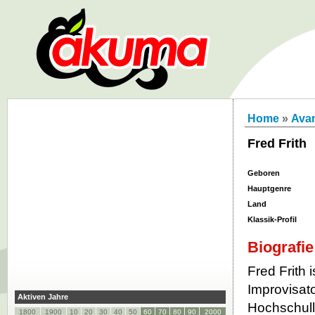
Home
»
Ava
Fred Frith
Geboren
Hauptgenre
Land
Klassik-Profil
Biografie
Fred Frith 
Improvisato
Aktiven Jahre
Hochschulle
1800
1900
10
20
30
40
50
60
70
80
90
2000