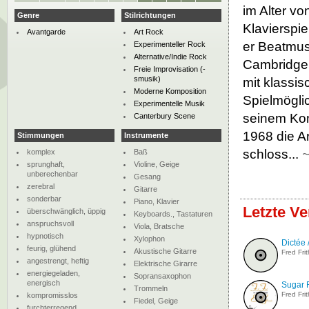
im Alter v
Genre
Stilrichtungen
Klavierspie
Avantgarde
Art Rock
er Beatmus
Experimenteller Rock
Alternative/Indie Rock
Cambridge 
Freie Improvisation (-
smusik)
mit klassis
Moderne Komposition
Spielmögli
Experimentelle Musik
seinem Kom
Canterbury Scene
1968 die A
Stimmungen
Instrumente
schloss...
komplex
Baß
sprunghaft,
Violine, Geige
unberechenbar
Gesang
zerebral
Gitarre
sonderbar
Piano, Klavier
Letzte Ve
überschwänglich, üppig
Keyboards., Tastaturen
anspruchsvoll
Viola, Bratsche
hypnotisch
Xylophon
Dictée 
feurig, glühend
Akustische Gitarre
Fred Frit
angestrengt, heftig
Elektrische Girarre
energiegeladen,
Sopransaxophon
energisch
Sugar 
Trommeln
Fred Frit
kompromisslos
Fiedel, Geige
furchterregend,