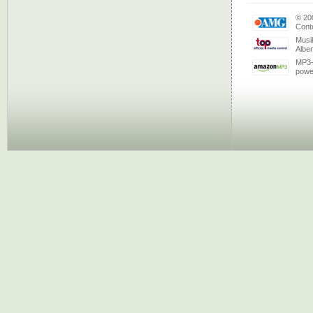
© 20
Conte
Musi
Albe
MP3-
powe