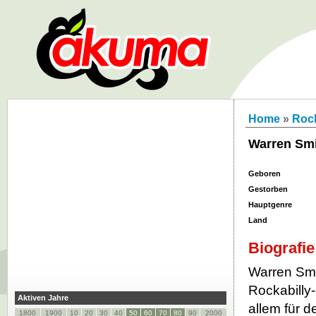
Home
»
Roc
Warren Sm
Geboren
Gestorben
Hauptgenre
Land
Biografie
Warren Smi
Rockabilly-
Aktiven Jahre
allem für 
1800
1900
10
20
30
40
50
60
70
80
90
2000