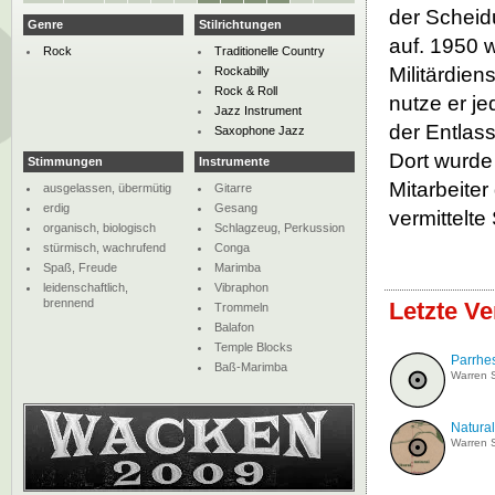
der Scheidu
Genre
Stilrichtungen
auf. 1950 w
Rock
Traditionelle Country
Militärdie
Rockabilly
Rock & Roll
nutze er je
Jazz Instrument
der Entlas
Saxophone Jazz
Dort wurde 
Stimmungen
Instrumente
Mitarbeite
ausgelassen, übermütig
Gitarre
erdig
Gesang
vermittelte
organisch, biologisch
Schlagzeug, Perkussion
stürmisch, wachrufend
Conga
Spaß, Freude
Marimba
leidenschaftlich,
Vibraphon
brennend
Letzte V
Trommeln
Balafon
Temple Blocks
Parrhe
Baß-Marimba
Warren 
Natural
Warren 