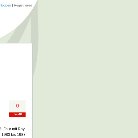
nloggen
|
Registrieren
0
TickIt!
. Four mit Ray
n 1983 bis 1987