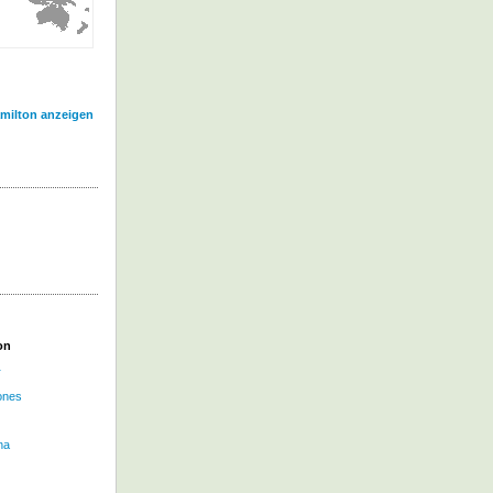
amilton anzeigen
on
r
Jones
na