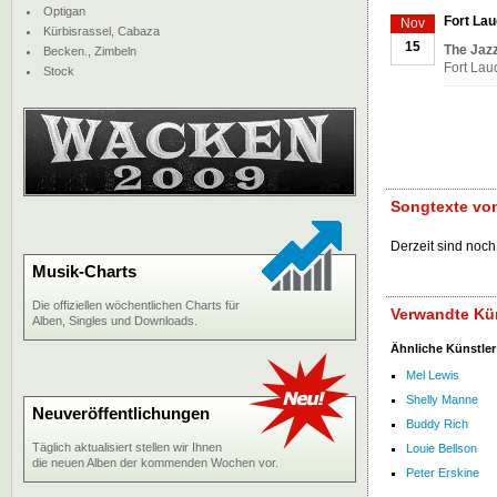
Optigan
Fort Lau
Nov
Kürbisrassel, Cabaza
15
The Jaz
Becken., Zimbeln
Fort Lau
Stock
Songtexte von
Derzeit sind noch 
Musik-Charts
Die offiziellen wöchentlichen Charts für
Verwandte Kün
Alben, Singles und Downloads.
Ähnliche Künstler
Mel Lewis
Shelly Manne
Neuveröffentlichungen
Buddy Rich
Täglich aktualisiert stellen wir Ihnen
Louie Bellson
die neuen Alben der kommenden Wochen vor.
Peter Erskine