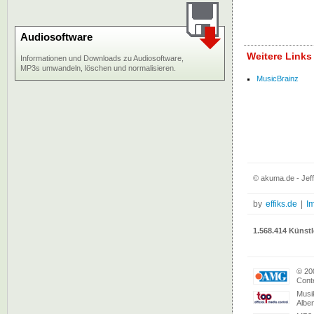
Audiosoftware
Weitere Links
Informationen und Downloads zu Audiosoftware,
MP3s umwandeln, löschen und normalisieren.
MusicBrainz
© akuma.de - Jeff
by
effiks.de
|
I
1.568.414 Künstl
© 20
Conte
Musi
Albe