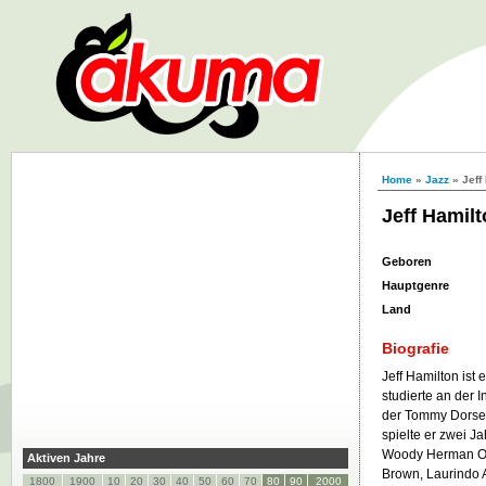
Home
»
Jazz
» Jeff
Jeff Hamil
Geboren
Hauptgenre
Land
Biografie
Jeff Hamilton ist
studierte an der 
der Tommy Dorsey
spielte er zwei J
Woody Herman Orc
Aktiven Jahre
Brown, Laurindo 
1800
1900
10
20
30
40
50
60
70
80
90
2000