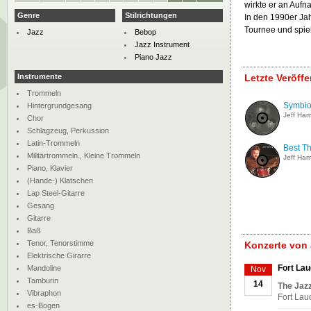
wirkte er an Auf
Genre
Stilrichtungen
In den 1990er Jah
Tournee und spiel
Jazz
Bebop
Jazz Instrument
Piano Jazz
Instrumente
Letzte Veröff
Trommeln
Symbio
Hintergrundgesang
Jeff Ham
Chor
Schlagzeug, Perkussion
Latin-Trommeln
Best T
Militärtrommeln., Kleine Trommeln
Jeff Ham
Piano, Klavier
(Hande-) Klatschen
Lap Steel-Gitarre
Gesang
Gitarre
Baß
Tenor, Tenorstimme
Konzerte von 
Elektrische Girarre
Fort Lau
Mandoline
Nov
Tamburin
14
The Jaz
Vibraphon
Fort Lau
es-Bogen