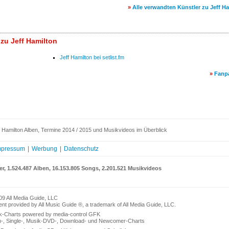
»
Alle verwandten Künstler zu Jeff H
 zu Jeff Hamilton
Jeff Hamilton bei setlist.fm
»
Fanp
 Hamilton Alben, Termine 2014 / 2015 und Musikvideos im Überblick
mpressum
|
Werbung
|
Datenschutz
er, 1.524.487 Alben, 16.153.805 Songs, 2.201.521 Musikvideos
09 All Media Guide, LLC
nt provided by All Music Guide ®, a trademark of All Media Guide, LLC.
k-Charts powered by media-control GFK
n-, Single-, Musik-DVD-, Download- und Newcomer-Charts