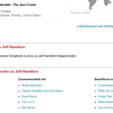
derdale - The Jazz Cruise
z Cruise
8 Events in 2026
derdale, Florida, United States
»
Alle Konzerte von Jeff H
 Jeff Hamilton
keine Songtexte (Lyrics) zu Jeff Hamilton freigeschaltet.
stler zu Jeff Hamilton
Zusammenarbeit mit
Beeinflusst v
Monty Alexander
Frank Butle
Clayton-Hamilton Jazz Orchestra
Philly Joe 
Gene Harris
Grady Tate
The L.A. 4
Milton Bana
Ray Brown
Joe Correro