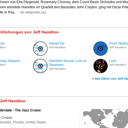
nahmen von Ella Fitzgerald, Rosemary Clooney, dem Count Basie Orchestra und Mon
ren arbeitete Hamilton im Quartett des Bassisten John Clayton, ging mit Oscar Pet
te in Ray...
~
de.wikipedia.org
entlichungen von Jeff Hamilton
sis
Hands On
From Studio
ilton
Jeff Hamilton
Jeff Hamilton
hings Happen
Hamilton House: Live at
Live!
Steamers
ilton
Jeff Hamilton
Jeff Hamilton
»
Alle Alben von Jeff H
Jeff Hamilton
derdale - The Jazz Cruise
z Cruise
derdale, Florida, United States