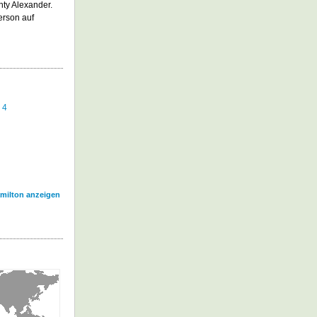
ty Alexander.
erson auf
 4
amilton anzeigen