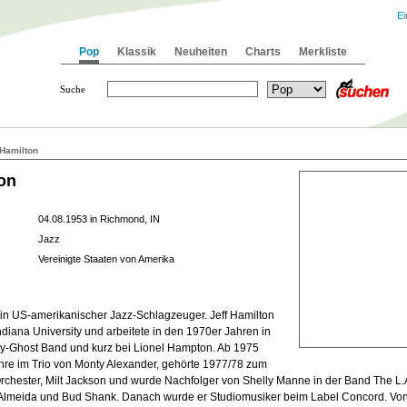
Ei
Pop
Klassik
Neuheiten
Charts
Merkliste
Suche
 Hamilton
ton
04.08.1953 in Richmond, IN
Jazz
Vereinigte Staaten von Amerika
 ein US-amerikanischer Jazz-Schlagzeuger. Jeff Hamilton
Indiana University und arbeitete in den 1970er Jahren in
-Ghost Band und kurz bei Lionel Hampton. Ab 1975
ahre im Trio von Monty Alexander, gehörte 1977/78 zum
hester, Milt Jackson und wurde Nachfolger von Shelly Manne in der Band The L.A
Almeida und Bud Shank. Danach wurde er Studiomusiker beim Label Concord. Vo