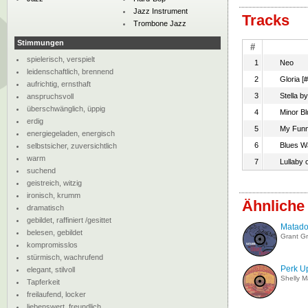
Jazz Instrument
Tracks
Trombone Jazz
Stimmungen
#
spielerisch, verspielt
1
Neo
leidenschaftlich, brennend
2
Gloria [#
aufrichtig, ernsthaft
3
Stella by
anspruchsvoll
überschwänglich, üppig
4
Minor B
erdig
5
My Funn
energiegeladen, energisch
6
Blues W
selbstsicher, zuversichtlich
warm
7
Lullaby 
suchend
geistreich, witzig
ironisch, krumm
Ähnliche 
dramatisch
gebildet, raffiniert /gesittet
Matado
belesen, gebildet
Grant G
kompromisslos
stürmisch, wachrufend
Perk U
elegant, stilvoll
Shelly 
Tapferkeit
freilaufend, locker
liebenswert, freundlich