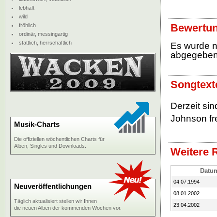
lebhaft
wild
Bewertun
fröhlich
ordinär, messingartig
stattlich, herrschaftlich
Es wurde 
abgegebe
Songtext
Derzeit sin
Johnson fre
Musik-Charts
Die offiziellen wöchentlichen Charts für
Alben, Singles und Downloads.
Weitere 
Datu
04.07.1994
Neuveröffentlichungen
08.01.2002
Täglich aktualisiert stellen wir Ihnen
23.04.2002
die neuen Alben der kommenden Wochen vor.