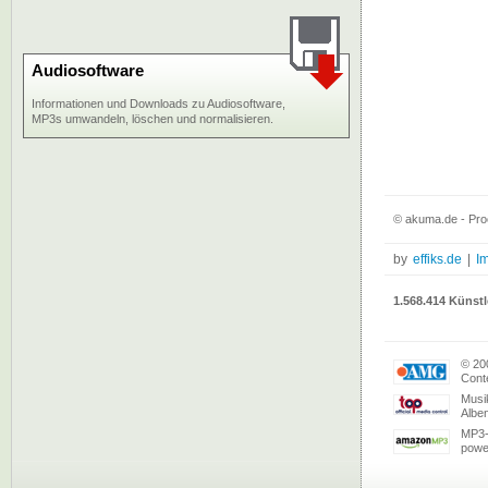
Audiosoftware
Informationen und Downloads zu Audiosoftware,
MP3s umwandeln, löschen und normalisieren.
© akuma.de - Proo
by
effiks.de
|
I
1.568.414 Künstl
© 20
Conte
Musi
Albe
MP3-
powe