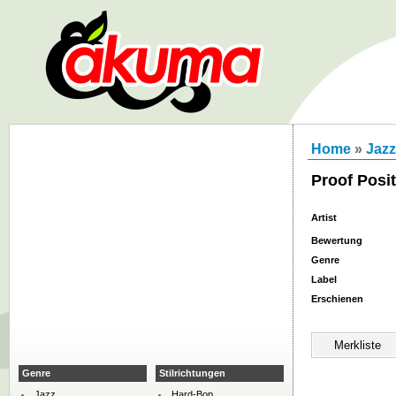
Home
»
Jazz
Proof Posit
Artist
Bewertung
Genre
Label
Erschienen
Genre
Stilrichtungen
Jazz
Hard-Bop