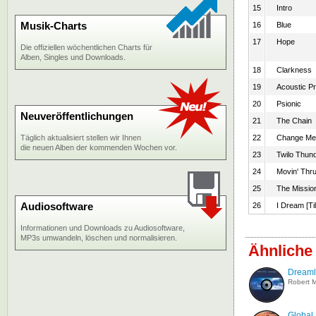
15
Intro
Musik-Charts
16
Blue
17
Hope
Die offiziellen wöchentlichen Charts für
Alben, Singles und Downloads.
18
Clarkness
19
Acoustic Pr
20
Psionic
Neuveröffentlichungen
21
The Chain
Täglich aktualisiert stellen wir Ihnen
22
Change Me
die neuen Alben der kommenden Wochen vor.
23
Twilo Thun
24
Movin' Thr
25
The Missio
Audiosoftware
26
I Dream [Ti
Informationen und Downloads zu Audiosoftware,
MP3s umwandeln, löschen und normalisieren.
Ähnliche
Dream
Robert M
Global