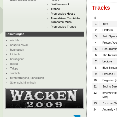
Bar/Tanzmusik
Tracks
Trance
Progressive House
#
Turntablism, Turntable-
Akrobaten-Musik
1
Intro
Progressive Trance
2
Platform
Stimmungen
3
Solid Spac
nächtlich
4
Protect You
anspruchsvoll
5
Resurrecti
hypnotisch
klinisch
6
The Resurr
beruhigend
7
Lecture
gelöst
8
Blue Strea
Trippy
sinnlich
9
Express II
furchterregend, unheimlich
10
Bulgarian [
ätherisch, himmlisch
11
Soul to Bar
12
Everything'
Mix]
13
I'm Free [Wi
14
Anomaly - C