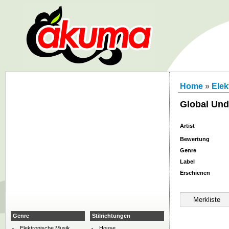
Home
»
Elek
Global Und
Artist
Bewertung
Genre
Label
Erschienen
Genre
Stilrichtungen
Elektronische Musik
House