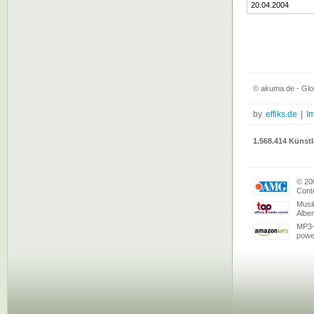
20.04.2004
© akuma.de - Glo
by
effiks.de
|
I
1.568.414 Künstl
© 20
Conte
Musi
Albe
MP3-
powe