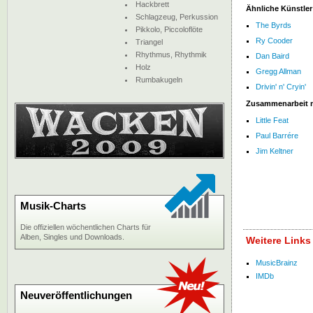
Hackbrett
Ähnliche Künstler
Schlagzeug, Perkussion
The Byrds
Pikkolo, Piccoloflöte
Ry Cooder
Triangel
Rhythmus, Rhythmik
Dan Baird
Holz
Gregg Allman
Rumbakugeln
Drivin' n' Cryin'
Zusammenarbeit 
Little Feat
Paul Barrére
Jim Keltner
Musik-Charts
Die offiziellen wöchentlichen Charts für
Alben, Singles und Downloads.
Weitere Links
MusicBrainz
IMDb
Neuveröffentlichungen