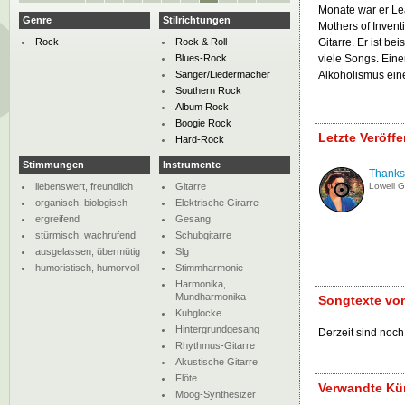
Monate war er Le
Genre
Stilrichtungen
Mothers of Invent
Rock
Rock & Roll
Gitarre. Er ist be
Blues-Rock
viele Songs. Eine
Sänger/Liedermacher
Alkoholismus eine
Southern Rock
Album Rock
Boogie Rock
Letzte Veröff
Hard-Rock
Stimmungen
Instrumente
Thanks I
liebenswert, freundlich
Gitarre
Lowell 
organisch, biologisch
Elektrische Girarre
ergreifend
Gesang
stürmisch, wachrufend
Schubgitarre
ausgelassen, übermütig
Slg
humoristisch, humorvoll
Stimmharmonie
Harmonika,
Mundharmonika
Songtexte vo
Kuhglocke
Hintergrundgesang
Derzeit sind noch
Rhythmus-Gitarre
Akustische Gitarre
Flöte
Verwandte Kün
Moog-Synthesizer