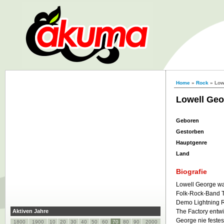
Home
»
Rock
» Low
Lowell Geo
Geboren
Gestorben
Hauptgenre
Land
Biografie
Lowell George war
Folk-Rock-Band Th
Demo Lightning R
Aktiven Jahre
The Factory entwi
George nie festes
1800
1900
10
20
30
40
50
60
70
80
90
2000