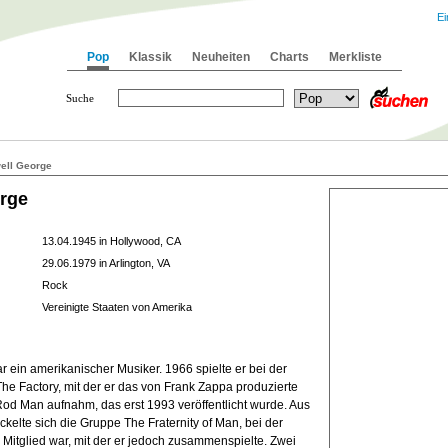
Ei
Pop
Klassik
Neuheiten
Charts
Merkliste
Suche
ell George
rge
13.04.1945 in Hollywood, CA
29.06.1979 in Arlington, VA
Rock
Vereinigte Staaten von Amerika
 ein amerikanischer Musiker. 1966 spielte er bei der
e Factory, mit der er das von Frank Zappa produzierte
od Man aufnahm, das erst 1993 veröffentlicht wurde. Aus
ckelte sich die Gruppe The Fraternity of Man, bei der
 Mitglied war, mit der er jedoch zusammenspielte. Zwei