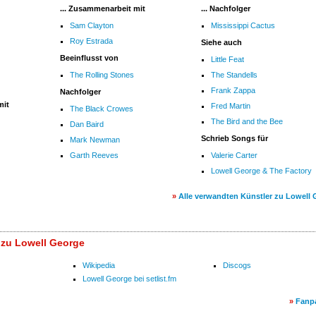
... Zusammenarbeit mit
... Nachfolger
Sam Clayton
Mississippi Cactus
Roy Estrada
Siehe auch
Beeinflusst von
Little Feat
The Rolling Stones
The Standells
Frank Zappa
Nachfolger
mit
Fred Martin
The Black Crowes
The Bird and the Bee
Dan Baird
Schrieb Songs für
Mark Newman
Garth Reeves
Valerie Carter
Lowell George & The Factory
»
Alle verwandten Künstler zu Lowell
 zu Lowell George
Wikipedia
Discogs
Lowell George bei setlist.fm
»
Fanp