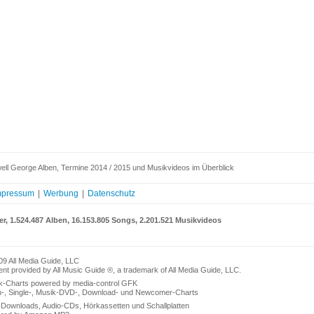
ell George Alben, Termine 2014 / 2015 und Musikvideos im Überblick
mpressum
|
Werbung
|
Datenschutz
er, 1.524.487 Alben, 16.153.805 Songs, 2.201.521 Musikvideos
09 All Media Guide, LLC
nt provided by All Music Guide ®, a trademark of All Media Guide, LLC.
k-Charts powered by media-control GFK
n-, Single-, Musik-DVD-, Download- und Newcomer-Charts
Downloads, Audio-CDs, Hörkassetten und Schallplatten