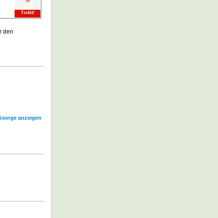
TickIt!
r den
 George anzeigen