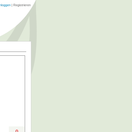
nloggen
|
Registrieren
0