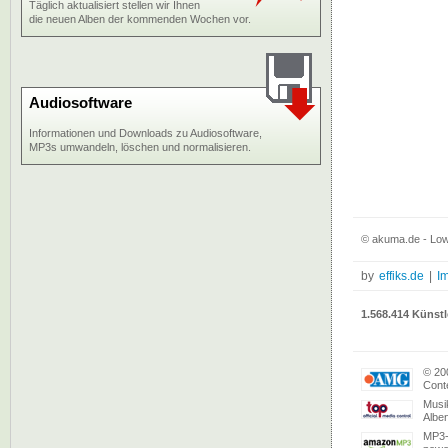
Täglich aktualisiert stellen wir Ihnen
die neuen Alben der kommenden Wochen vor.
Audiosoftware
Informationen und Downloads zu Audiosoftware,
MP3s umwandeln, löschen und normalisieren.
© akuma.de - Low
by
effiks.de
|
I
1.568.414 Künstl
© 20
Conte
Musi
Albe
MP3-