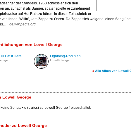
adsänger der Standells. 1968 schloss er sich den
ion an, zunächst als Sänger, später spielte er zunehmend
ispielsweise auf Hot Rats zu hören. In dieser Zeit schrieb er
r von ihnen, Willin’, kam Zappa zu Ohren. Da Zappa sich weigerte, einen Song übe
s...
~
de.wikipedia.org
entlichungen von Lowell George
'll Eat It Here
Lightning-Rod Man
George
Lowell George
»
Alle Alben von Lowell
n Lowell George
 keine Songtexte (Lyrics) zu Lowell George freigeschaltet.
stler zu Lowell George