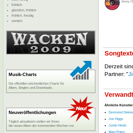
Jimmy Cli
fröhlich
glücklich, fröhlich
fröhlich, freudig
sinnlich
Songtext
Derzeit sin
Partner: "
J
Musik-Charts
Die offiziellen wöchentlichen Charts für
Alben, Singles und Downloads.
Verwandt
Ähnliche Künstler
Neuveröffentlichungen
Desmond Dekke
Joe Higgs
Täglich aktualisiert stellen wir Ihnen
Justin Hinds
die neuen Alben der kommenden Wochen vor.
Maxi Priest