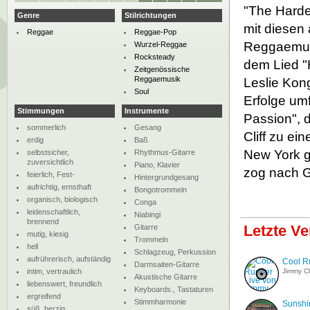
"The Hard
Genre
Stilrichtungen
mit diesen
Reggae
Reggae-Pop
Reggaemusik
Wurzel-Reggae
Rocksteady
dem Lied "
Zeitgenössische
Reggaemusik
Leslie Kong
Soul
Erfolge umf
Stimmungen
Instrumente
Passion", 
sommerlich
Gesang
Cliff zu ei
erdig
Baß
New York g
selbstsicher,
Rhythmus-Gitarre
zuversichtlich
Piano, Klavier
zog nach G
feierlich, Fest-
Hintergrundgesang
aufrichtig, ernsthaft
Bongotrommeln
organisch, biologisch
Conga
leidenschaftlich,
Niabingi
brennend
Letzte Ve
Gitarre
mutig, kiesig
Trommeln
hell
Schlagzeug, Perkussion
aufrührerisch, aufständig
Cool R
Darmsaiten-Gitarre
intim, vertraulich
Jimmy Cli
Akustische Gitarre
liebenswert, freundlich
Keyboards., Tastaturen
ergreifend
Stimmharmonie
Sunshin
süß, herzig