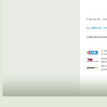
© akuma.de - Jimm
by
effiks.de
|
I
1.568.414 Künstl
© 20
Conte
Musi
Albe
MP3-
powe