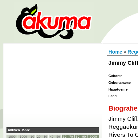
Home
»
Reg
Jimmy Clif
Geboren
Geburtsname
Hauptgenre
Land
Biografie
Jimmy Cliff
Reggaeküns
Aktiven Jahre
Rivers To 
1800
1900
10
20
30
40
50
60
70
80
90
2000