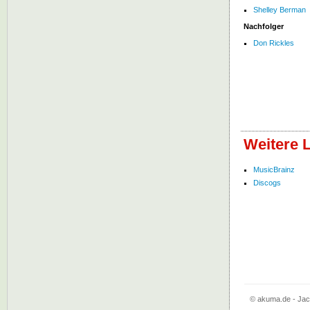
Shelley Berman
Nachfolger
Don Rickles
Weitere 
MusicBrainz
Discogs
© akuma.de - Jac