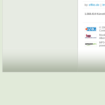
by
effiks.de
|
I
1.568.414 Künstl
© 20
Conte
Musi
Albe
MP3-
powe