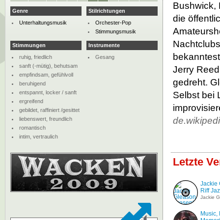
Bushwick, 
Genre
Stilrichtungen
die öffentl
Unterhaltungsmusik
Orchester-Pop
Amateursho
Stimmungsmusik
Nachtclubs
Stimmungen
Instrumente
bekanntest
ruhig, friedlich
Gesang
sanft (-mütig), behutsam
Jerry Reed
empfindsam, gefühlvoll
gedreht. G
beruhigend
entspannt, locker / sanft
Selbst bei
ergreifend
improvisier
gebildet, raffiniert /gesittet
de.wikiped
liebenswert, freundlich
romantisch
intim, vertraulich
Letzte V
Jackie
Riff Ja
Jackie 
Music, 