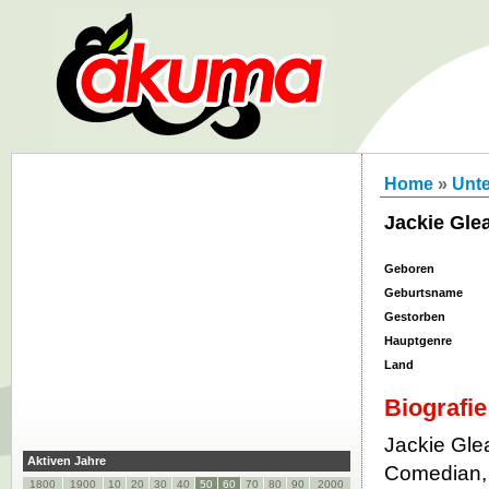
Home
»
Unt
Jackie Gle
Geboren
Geburtsname
Gestorben
Hauptgenre
Land
Biografie
Jackie Gle
Aktiven Jahre
Comedian, 
1800
1900
10
20
30
40
50
60
70
80
90
2000