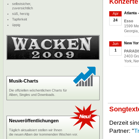
Konzerte
selbstsicher,
zuversichtlich
Atlanta 
Apr
süß, herzig
Tapferkeit
24
Esso
üppig
1599 Mem
Georgia,
New Yor
Jun
1
PARADI
2403 Gra
York, Ne
Musik-Charts
Die offiziellen wöchentlichen Charts für
Alben, Singles und Downloads.
Songtext
Neuveröffentlichungen
Derzeit sin
Partner: "
T
Täglich aktualisiert stellen wir Ihnen
die neuen Alben der kommenden Wochen vor.