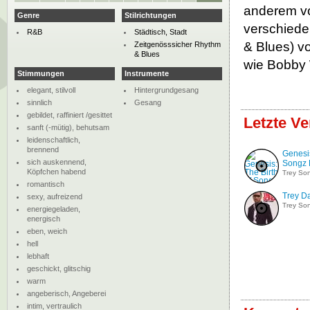
anderem vo
Genre
Stilrichtungen
verschiede
R&B
Städtisch, Stadt
& Blues) v
Zeitgenösssicher Rhythm
& Blues
wie Bobby 
Stimmungen
Instrumente
elegant, stilvoll
Hintergrundgesang
sinnlich
Gesang
gebildet, raffiniert /gesittet
Letzte V
sanft (-mütig), behutsam
leidenschaftlich,
brennend
Genesis
sich auskennend,
Songz
Köpfchen habend
Trey So
romantisch
Trey D
sexy, aufreizend
Trey So
energiegeladen,
energisch
eben, weich
hell
lebhaft
geschickt, glitschig
warm
angeberisch, Angeberei
intim, vertraulich