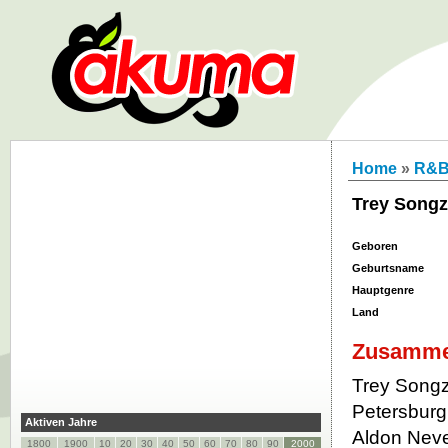
Home
»
R&
Trey Songz
Geboren
Geburtsname
Hauptgenre
Land
Zusamme
Trey Songz
Petersbur
Aktiven Jahre
Aldon Neve
1800
1900
10
20
30
40
50
60
70
80
90
2000