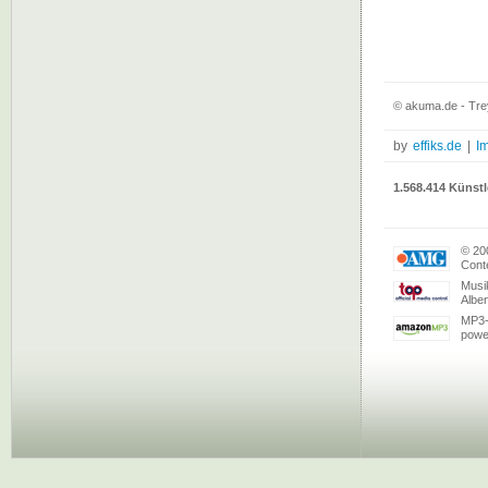
© akuma.de - Tre
by
effiks.de
|
I
1.568.414 Künstl
© 20
Conte
Musi
Albe
MP3-
powe