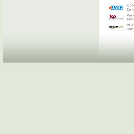
© 20
Conte
Musi
Albe
MP3-
powe