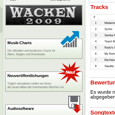
Tracks
#
1
Madame 
2
Syrinx
3
Samba f
4
Teach M
Musik-Charts
5
Rado's 
Die offiziellen wöchentlichen Charts für
6
My Rom
Alben, Singles und Downloads.
7
Bachiana
8
Squatty
Neuveröffentlichungen
Bewertun
Täglich aktualisiert stellen wir Ihnen
die neuen Alben der kommenden Wochen vor.
Es wurde 
abgegebe
Audiosoftware
Songtext