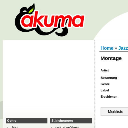
Home
»
Jazz
Montage
Artist
Bewertung
Genre
Label
Erschienen
Genre
Stilrichtungen
Jazz
cool, abgefahren