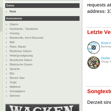
requests at
Genre
address: 3
Rock
Instrumente
Gitarre
Keyboards., Tastaturen
Letzte Ve
Gesang
Mandocello, Irisch Bouzouki
Baß
Rock n'
Piano, Klavier
Bachman
Rhythmus-Gitarre
Hintergrundgesang
Doctor
Akustische Gitarre
Cheap Tr
Elektrische Girarre
Sprache
Ebo
Electric Saw
Orgel
Mellotron
Songtext
Schubgitarre
Stimmen
Derzeit sin