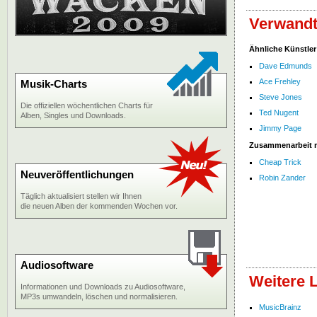
Verwandt
Ähnliche Künstler
Dave Edmunds
Ace Frehley
Musik-Charts
Steve Jones
Die offiziellen wöchentlichen Charts für
Ted Nugent
Alben, Singles und Downloads.
Jimmy Page
Zusammenarbeit 
Cheap Trick
Neuveröffentlichungen
Robin Zander
Täglich aktualisiert stellen wir Ihnen
die neuen Alben der kommenden Wochen vor.
Audiosoftware
Weitere L
Informationen und Downloads zu Audiosoftware,
MP3s umwandeln, löschen und normalisieren.
MusicBrainz