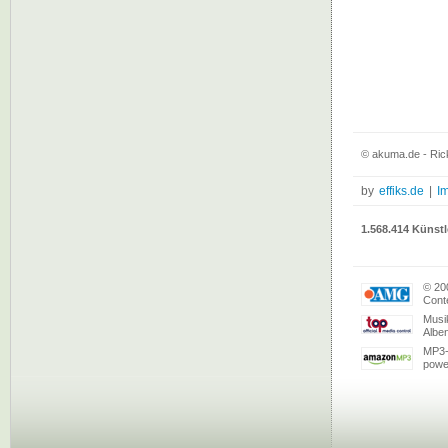
© akuma.de - Rick
by
effiks.de
|
I
1.568.414 Künstl
© 20
Conte
Musi
Albe
MP3-
powe