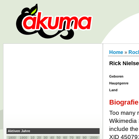
Home
»
Roc
Rick Niels
Geboren
Hauptgenre
Land
Biografie
Too many re
Wikimedia 
include th
Aktiven Jahre
XID 450791
1800
1900
10
20
30
40
50
60
70
80
90
2000