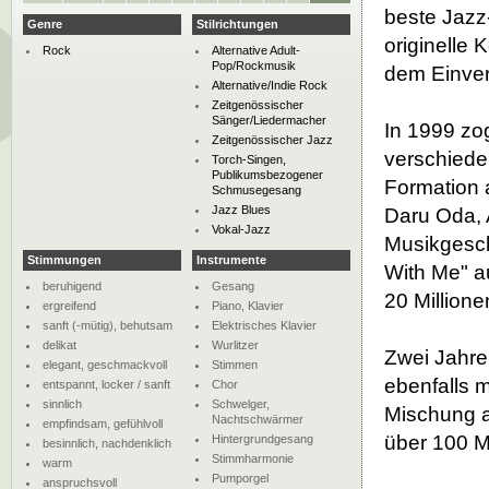
beste Jazz
Genre
Stilrichtungen
originelle 
Rock
Alternative Adult-
Pop/Rockmusik
dem Einver
Alternative/Indie Rock
Zeitgenössischer
Sänger/Liedermacher
In 1999 zo
Zeitgenössischer Jazz
verschiede
Torch-Singen,
Publikumsbezogener
Formation 
Schmusegesang
Jazz Blues
Daru Oda, 
Vokal-Jazz
Musikgesch
Stimmungen
Instrumente
With Me" au
beruhigend
Gesang
20 Millione
ergreifend
Piano, Klavier
sanft (-mütig), behutsam
Elektrisches Klavier
delikat
Wurlitzer
Zwei Jahre
elegant, geschmackvoll
Stimmen
ebenfalls m
entspannt, locker / sanft
Chor
sinnlich
Schwelger,
Mischung a
Nachtschwärmer
empfindsam, gefühlvoll
über 100 Mi
Hintergrundgesang
besinnlich, nachdenklich
Stimmharmonie
warm
Pumporgel
anspruchsvoll