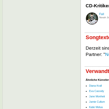
CD-Kritik
Fall
Norah J
Songtext
Derzeit sin
Partner: "
N
Verwandt
Ähnliche Künstler
Diana Krall
Eva Cassidy
Jane Monheit
Jamie Cullum
Katie Melua