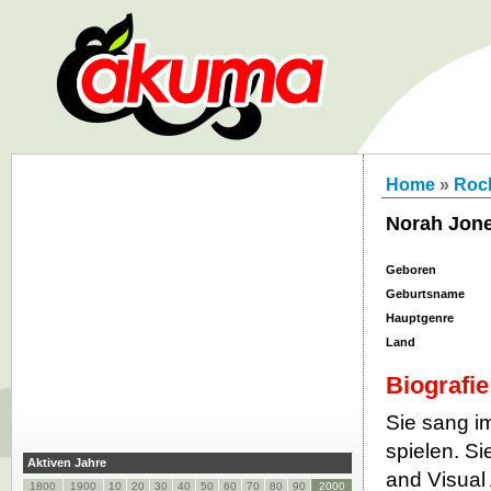
Home
»
Roc
Norah Jon
Geboren
Geburtsname
Hauptgenre
Land
Biografie
Sie sang im
spielen. S
Aktiven Jahre
and Visual
1800
1900
10
20
30
40
50
60
70
80
90
2000