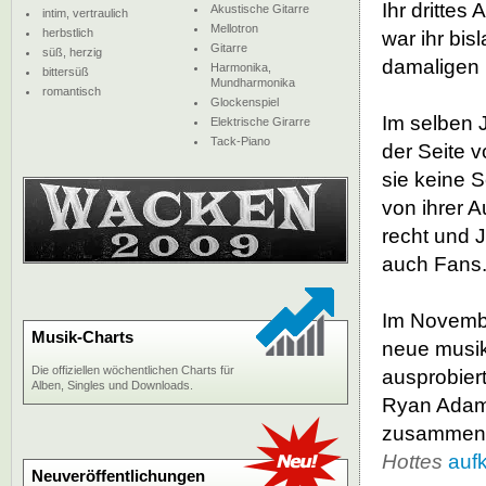
Ihr drittes
Akustische Gitarre
intim, vertraulich
Mellotron
herbstlich
war ihr bis
Gitarre
süß, herzig
damaligen 
Harmonika,
bittersüß
Mundharmonika
romantisch
Glockenspiel
Im selben 
Elektrische Girarre
Tack-Piano
der Seite 
sie keine 
von ihrer A
recht und J
auch Fans
Im November
Musik-Charts
neue musik
Die offiziellen wöchentlichen Charts für
ausprobiert
Alben, Singles und Downloads.
Ryan Adams
zusammenge
Hottes
auf
Neuveröffentlichungen