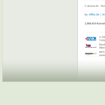
© akuma.de - Nor
by
effiks.de
|
I
1.568.414 Künstl
© 20
Conte
Musi
Albe
MP3-
powe