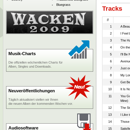
Bluegrass
Tracks
#
1
A Beaut
2
I Feel
3
The H
4
On the
Musik-Charts
5
I'll B
6
Avenue
Die offiziellen wöchentlichen Charts für
Alben, Singles und Downloads.
7
Just o
8
My Lo
9
Get Be
10
It Is 
Neuveröffentlichungen
11
You Go
Täglich aktualisiert stellen wir Ihnen
Mine)
die neuen Alben der kommenden Wochen vor.
12
The St
13
I Like
14
Those
Audiosoftware
15
Satisfi