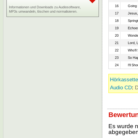
16
Going
Informationen und Downloads zu Audiosoftware,
MP3s umwandeln, löschen und normalisieren.
17
Jesus
18
Spring
19
Echoes
20
Wonder
21
Lord, 
22
Who'll
23
So Hap
24
I'll Sh
Hörkassette
Audio CD
:
D
Bewertung
Es wurde 
abgegebe