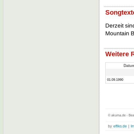
Songtexte
Derzeit sin
Mountain B
Weitere R
Datu
01.09.1990
© akuma.de - Beau
by
effiks.de
|
I