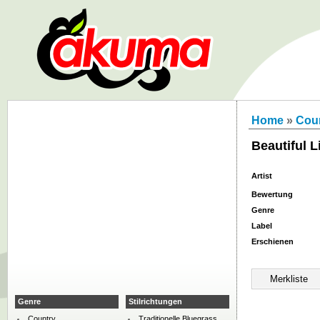
Home
»
Cou
Beautiful L
Artist
Bewertung
Genre
Label
Erschienen
Genre
Stilrichtungen
Country
Traditionelle Bluegrass