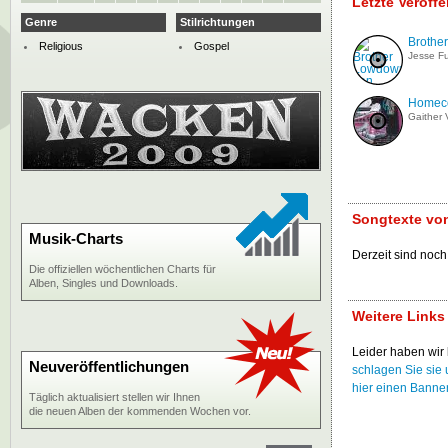
Letzte Veröff
Genre
Stilrichtungen
Brothe
Religious
Gospel
Jesse Fu
Homec
Gaither 
Songtexte vo
Musik-Charts
Derzeit sind noch
Die offiziellen wöchentlichen Charts für
Alben, Singles und Downloads.
Weitere Links
Leider haben wir 
Neuveröffentlichungen
schlagen Sie sie 
hier einen Banne
Täglich aktualisiert stellen wir Ihnen
die neuen Alben der kommenden Wochen vor.