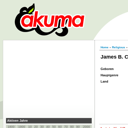
Home
»
Religious
»
James B. C
Geboren
Hauptgenre
Land
Aktiven Jahre
1800
1900
10
20
30
40
50
60
70
80
90
2000