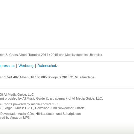
es B. Coats Alben, Termine 2014 / 2015 und Musikvideos im Überblick
mpressum
|
Werbung
|
Datenschutz
er, 1.524.487 Alben, 16.153.805 Songs, 2.201.521 Musikvideos
09 All Media Guide, LLC
nt provided by All Music Guide ®, a trademark of All Media Guide, LLC.
k-Charts powered by media-control GFK
n-, Single-, Musik-DVD-, Download- und Newcomer-Charts
Downloads, Audio-CDs, Hörkassetten und Schallplatten
red by Amazon MP3