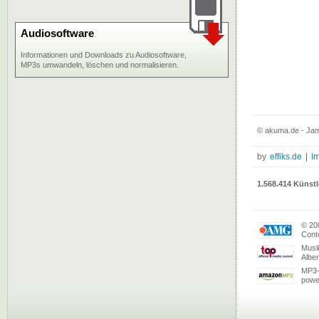
Audiosoftware
Informationen und Downloads zu Audiosoftware,
MP3s umwandeln, löschen und normalisieren.
© akuma.de - Jam
by
effiks.de
|
I
1.568.414 Künstl
© 20
Conte
Musi
Albe
MP3-
powe