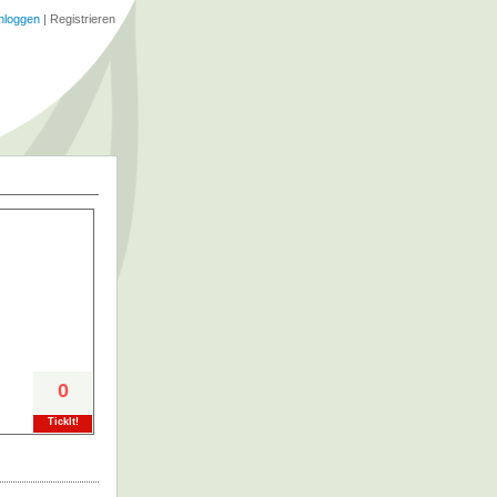
nloggen
|
Registrieren
0
TickIt!