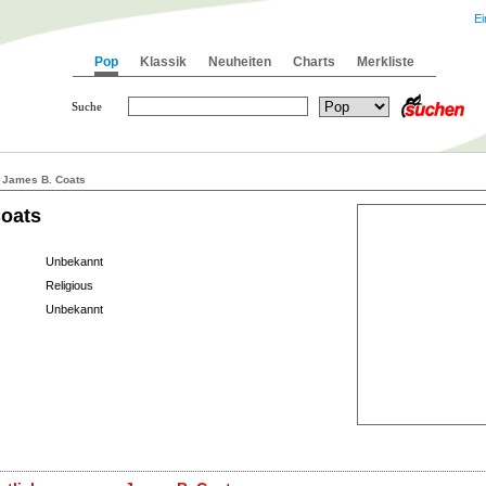
Ei
Pop
Klassik
Neuheiten
Charts
Merkliste
Suche
 James B. Coats
oats
Unbekannt
Religious
Unbekannt