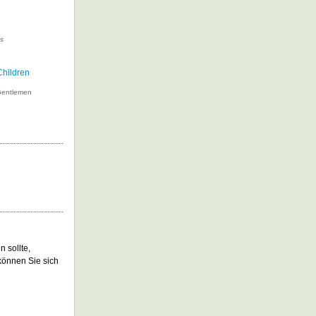
s
Children
Gentlemen
 sollte,
können Sie sich