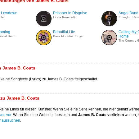
entlichungen von James B. Coats
r Lowdown
Prisoner in Disguise
Angel Band
ller
Linda Ronstadt
Emmylou Harri
oming
Beautiful Life
Calling My 
Home
Vocal Band
Bass Mountain Boys
The Country 
n James B. Coats
 keine Songtexte (Lyrics) zu James B. Coats freigeschaltet.
 zu James B. Coats
keine Links für diesen Künstler. Wenn Sie eine Seite kennen, die hier gelinkt werden
uns vor
. Wenn Sie eine Webseite besitzen und
James B. Coats verlinken
wollen, 
r aussuchen
.