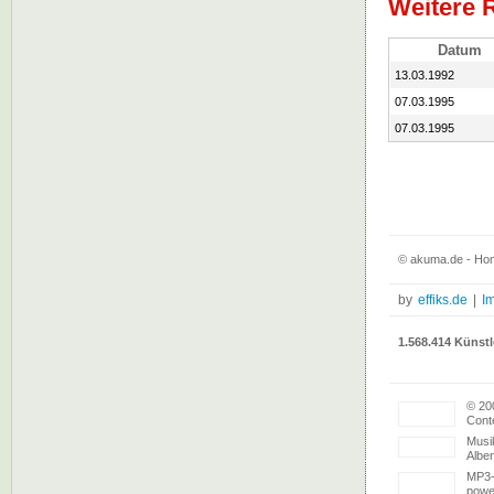
Weitere 
Datum
13.03.1992
07.03.1995
07.03.1995
© akuma.de - Hom
by
effiks.de
|
I
1.568.414 Künstl
© 20
Conte
Musi
Albe
MP3-
powe