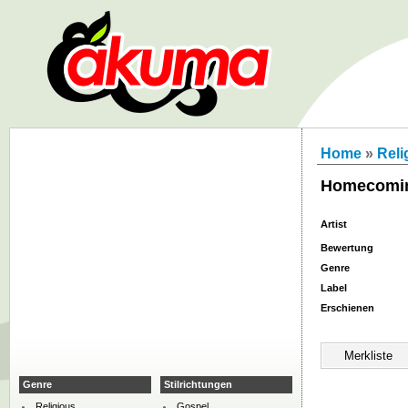
Home
»
Reli
Homecomi
Artist
Bewertung
Genre
Label
Erschienen
Genre
Stilrichtungen
Religious
Gospel