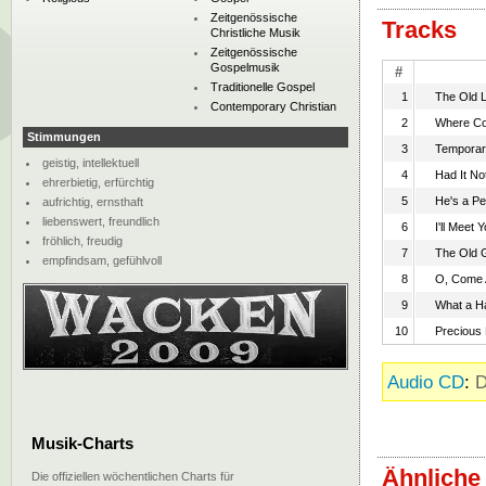
Zeitgenössische
Tracks
Christliche Musik
Zeitgenössische
Gospelmusik
#
Traditionelle Gospel
1
The Old 
Contemporary Christian
2
Where Cou
Stimmungen
3
Tempora
geistig, intellektuell
4
Had It No
ehrerbietig, erfürchtig
5
He's a Pe
aufrichtig, ernsthaft
liebenswert, freundlich
6
I'll Meet 
fröhlich, freudig
7
The Old 
empfindsam, gefühlvoll
8
O, Come 
9
What a H
10
Precious
Audio CD
:
D
Musik-Charts
Ähnliche
Die offiziellen wöchentlichen Charts für