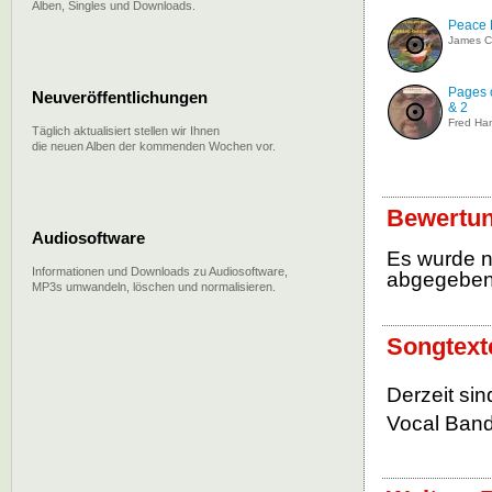
Alben, Singles und Downloads.
Peace B
James C
Pages o
Neuveröffentlichungen
& 2
Fred H
Täglich aktualisiert stellen wir Ihnen
die neuen Alben der kommenden Wochen vor.
Bewertu
Audiosoftware
Es wurde 
Informationen und Downloads zu Audiosoftware,
abgegebe
MP3s umwandeln, löschen und normalisieren.
Songtex
Derzeit si
Vocal Band 