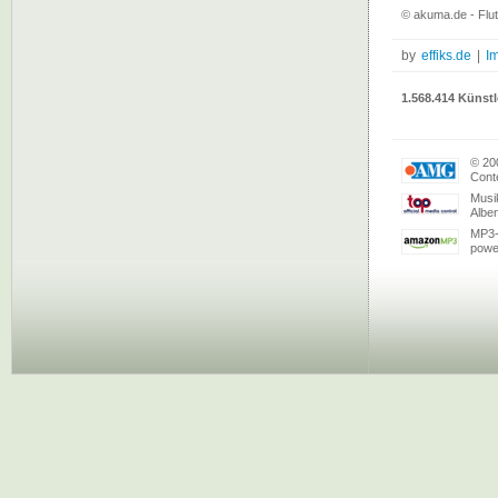
© akuma.de - Flute
by
effiks.de
|
I
1.568.414 Künstl
© 20
Conte
Musi
Albe
MP3-
powe