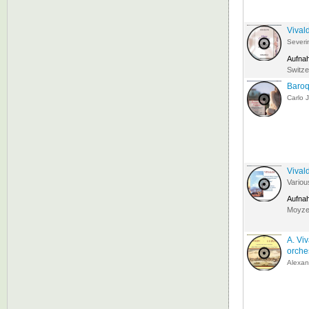
Vival
Severi
Aufna
Switze
Baroq
Carlo 
Vival
Variou
Aufna
Moyzes
A. Viv
orche
Alexan