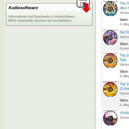
The T
Audiosoftware
(Box 
Variou
Informationen und Downloads zu Audiosoftware,
Sätze
MP3s umwandeln, löschen und normalisieren.
6. Alle
Set Yo
Variou
Sätze
Il son
Top 1
Set)
Variou
Sätze
6. Alle
Top 1
(Colle
Variou
Sätze
6. Alle
Vivald
Variou