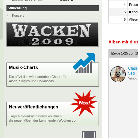
4
Prest
Stilrichtung
5
II so
Konzert
6
Allegr
Alben mit di
[Zeige 1-25 von 1
Musik-Charts
Class
Set]
Die offiziellen wöchentlichen Charts für
Variou
Alben, Singles und Downloads.
Neuveröffentlichungen
Täglich aktualisiert stellen wir Ihnen
die neuen Alben der kommenden Wochen vor.