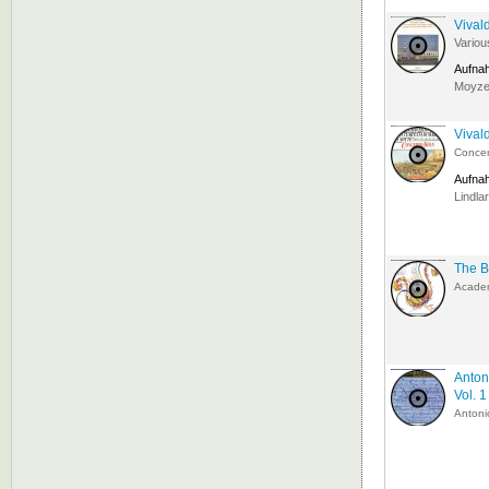
Vival
Variou
Aufna
Moyzes
Vival
Concer
Aufna
Lindla
The B
Academ
Anton
Vol. 1
Antoni