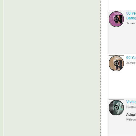
60 Ye
Baroq
James
60 Ye
James
Vival
Drottn
Aufna
Petrus