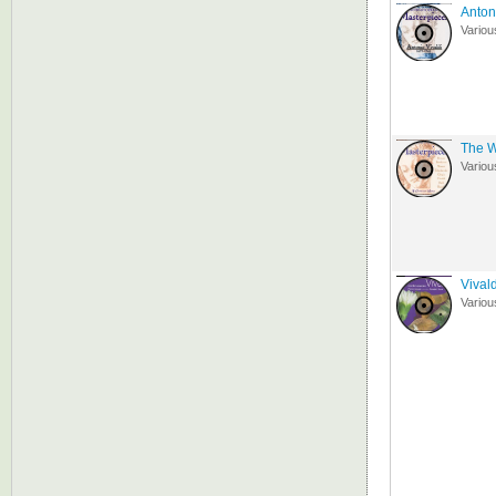
Anton
Variou
The W
Variou
Vival
Variou