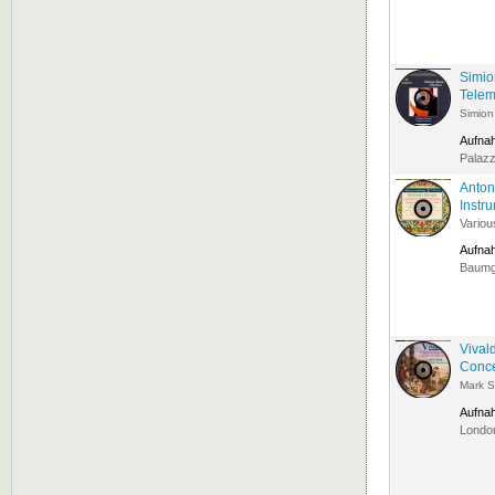
Simio
Tele
Simion
Aufna
Palazz
Anton
Instr
Variou
Aufna
Baumga
Vival
Conce
Mark 
Aufna
London