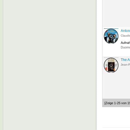
Anton
Claudi
Aufna
Duomo 
The A
Jean-P
[Zeige 1-25 von 1