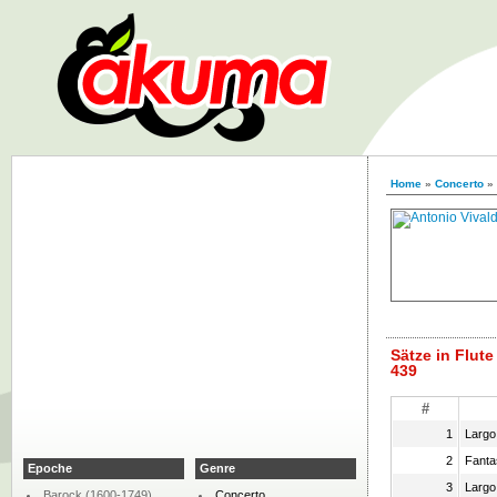
Home
»
Concerto
»
Sätze in Flute
439
#
1
Largo
2
Fanta
Epoche
Genre
3
Largo
Barock (1600-1749)
Concerto