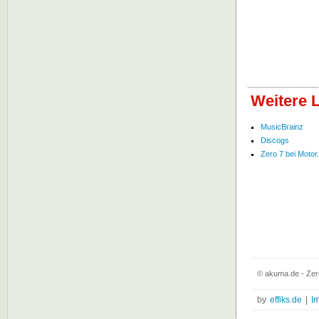
Weitere L
MusicBrainz
Discogs
Zero 7 bei Motor
© akuma.de - Zero
by
effiks.de
|
I