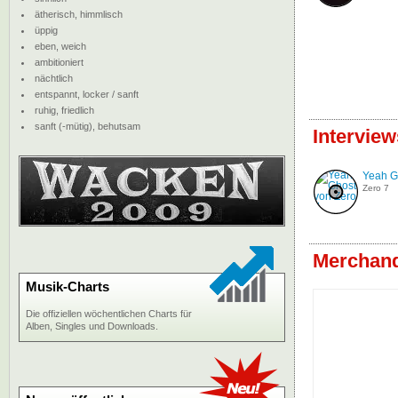
ätherisch, himmlisch
üppig
eben, weich
ambitioniert
nächtlich
entspannt, locker / sanft
ruhig, friedlich
sanft (-mütig), behutsam
Interview
Yeah G
Zero 7
Merchandi
Musik-Charts
Die offiziellen wöchentlichen Charts für
Alben, Singles und Downloads.