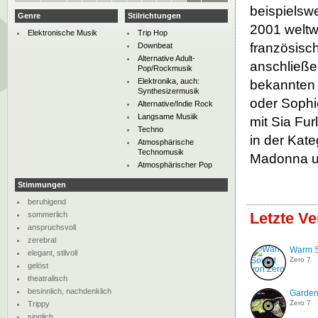
beispielsw
Genre
Stilrichtungen
2001 weltwe
Elektronische Musik
Trip Hop
französisc
Downbeat
Alternative Adult-
anschließe
Pop/Rockmusik
Elektronika, auch:
bekannten 
Synthesizermusik
oder Sophi
Alternative/Indie Rock
Langsame Musiik
mit Sia Fu
Techno
in der Kat
Atmosphärische
Technomusik
Madonna u
Atmosphärischer Pop
Stimmungen
beruhigend
Letzte Ve
sommerlich
anspruchsvoll
zerebral
Warm 
elegant, stilvoll
Zero 7
gelöst
theatralisch
besinnlich, nachdenklich
Garde
Zero 7
Trippy
sinnlich