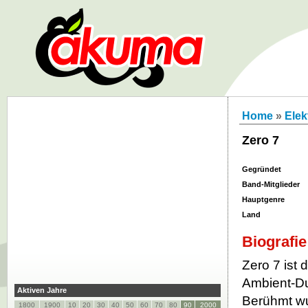
Home
»
Elek
Zero 7
Gegründet
Band-Mitglieder
Hauptgenre
Land
Biografie
Zero 7 ist
Ambient-D
Aktiven Jahre
Berühmt w
1800
1900
10
20
30
40
50
60
70
80
90
2000