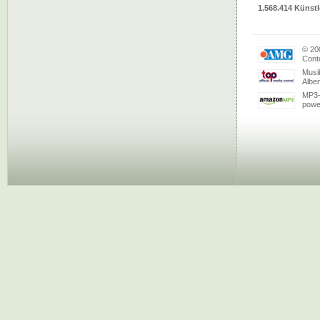
1.568.414 Künstl
© 20
Conte
Musi
Albe
MP3-
powe