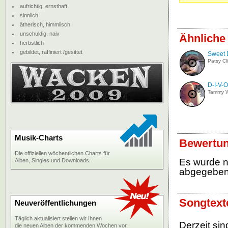
aufrichtig, ernsthaft
sinnlich
ätherisch, himmlisch
unschuldig, naiv
Ähnliche
herbstlich
gebildet, raffiniert /gesittet
Sweet 
Patsy Cl
D-I-V-
Tammy W
Musik-Charts
Bewertun
Die offiziellen wöchentlichen Charts für
Es wurde 
Alben, Singles und Downloads.
abgegebe
Songtext
Neuveröffentlichungen
Täglich aktualisiert stellen wir Ihnen
Derzeit sin
die neuen Alben der kommenden Wochen vor.