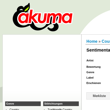
Home
»
Cou
Sentimenta
Artist
Bewertung
Genre
Label
Erschienen
Genre
Stilrichtungen
Country
Traditionelle Country