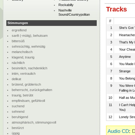
Rockabilly
Tracks
Nashville
Sound/Countrypolitan
#
Stimmungen
1
She's Got
ergreifend
2
Heartache
sanft (-mütig), behutsam
bittersüß
3
That's My 
sehnsüchtig, wehmütig
4
Your Cheat
melancholisch
5
Anytime
klagend, traurig
nächtlich
6
You Made 
besinnlich, nachdenklich
7
Strange
intim, vertraulich
8
You Belong
delikat
brütend, grüblerisch
9
You Were O
beherrscht, zurückgehalten
Falling in 
traurig, betrübt
10
Half as M
empfindsam, gefühlvoll
11
I Can't Help
suchend
You)
sehnend
beruhigend
12
Lonely Str
atmosphärisch, stimmungsvoll
bestürzt
Audio CD
:
D
üppig