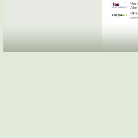
Musi
Albe
MP3-
powe