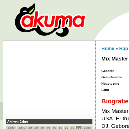
Home
»
Rap
Mix Master
Geboren
Geburtsname
Hauptgenre
Land
Biografie
Mix Master
USA. Er tru
Aktiven Jahre
DJ. Gebore
1800
1900
10
20
30
40
50
60
70
80
90
2000