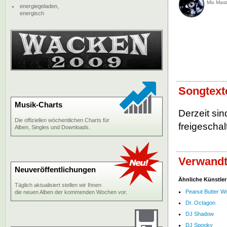
Mix Mast
energiegeladen,
energisch
Songtext
Musik-Charts
Derzeit si
Die offiziellen wöchentlichen Charts für
freigeschalt
Alben, Singles und Downloads.
Verwandt
Neuveröffentlichungen
Ähnliche Künstler
Täglich aktualisiert stellen wir Ihnen
Peanut Butter Wo
die neuen Alben der kommenden Wochen vor.
Dr. Octagon
DJ Shadow
DJ Spooky