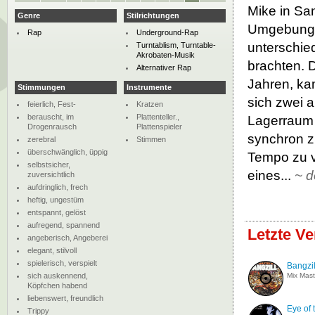
Mike in San
Genre
Stilrichtungen
Umgebung g
Rap
Underground-Rap
unterschied
Turntablism, Turntable-
Akrobaten-Musik
brachten. 
Alternativer Rap
Jahren, ka
Stimmungen
Instrumente
sich zwei 
feierlich, Fest-
Kratzen
berauscht, im
Plattenteller.,
Lagerraum 
Drogenrausch
Plattenspieler
synchron z
zerebral
Stimmen
überschwänglich, üppig
Tempo zu v
selbstsicher,
eines...
~
d
zuversichtlich
aufdringlich, frech
heftig, ungestüm
entspannt, gelöst
aufregend, spannend
Letzte Ve
angeberisch, Angeberei
elegant, stilvoll
spielerisch, verspielt
Bangzil
sich auskennend,
Mix Mast
Köpfchen habend
liebenswert, freundlich
Eye of 
Trippy