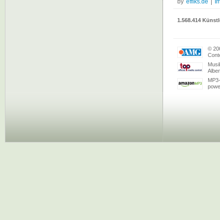
by
effiks.de
|
I
1.568.414 Künstl
© 20
Conte
Musi
Albe
MP3-
powe