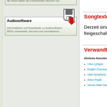
die neuen Alben der kommenden Wochen vor.
Songtext
Audiosoftware
Derzeit si
Informationen und Downloads zu Audiosoftware,
MP3s umwandeln, löschen und normalisieren.
freigeschalt
Verwandt
Ähnliche Künstler
Clive Lythgoe
English Chamber
Utah Symphony 
Anton Paulik
Vienna State Op