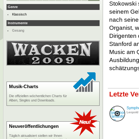
Stokowski 
Genre
seinem Geb
Klassisch
nach seine
Instrumente
Organist, w
Gesang
Dirigenten 
Stanford a
Music am Q
Ausbildung 
schätzungs
Musik-Charts
Letzte V
Die offiziellen wöchentlichen Charts für
Alben, Singles und Downloads.
Sympho
Leopold
Neuveröffentlichungen
Täglich aktualisiert stellen wir Ihnen