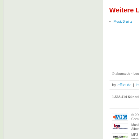
Weitere 
MusicBrainz
© akuma.de - Leo
by
effiks.de
|
I
1.568.414 Künstl
© 20
Conte
Musi
Albe
MP3-
powe