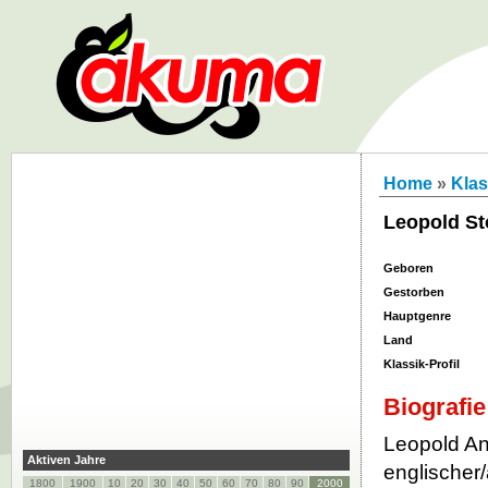
Home
»
Klas
Leopold S
Geboren
Gestorben
Hauptgenre
Land
Klassik-Profil
Biografie
Leopold An
Aktiven Jahre
englischer
1800
1900
10
20
30
40
50
60
70
80
90
2000