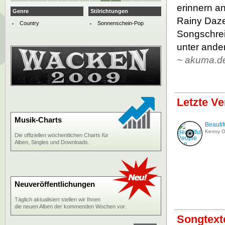
erinnern a
Genre
Stilrichtungen
Rainy Daze
Country
Sonnenschein-Pop
Songschrei
unter ande
~ akuma.d
Letzte Ve
Musik-Charts
Beautif
Kenny O'
Die offiziellen wöchentlichen Charts für
Alben, Singles und Downloads.
Neuveröffentlichungen
Täglich aktualisiert stellen wir Ihnen
die neuen Alben der kommenden Wochen vor.
Songtext