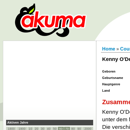
Home
»
Cou
Kenny O'De
Geboren
Geburtsname
Hauptgenre
Land
Zusamme
Kenny O'D
unter dem 
Aktiven Jahre
Die versch
1800
1900
10
20
30
40
50
60
70
80
90
2000