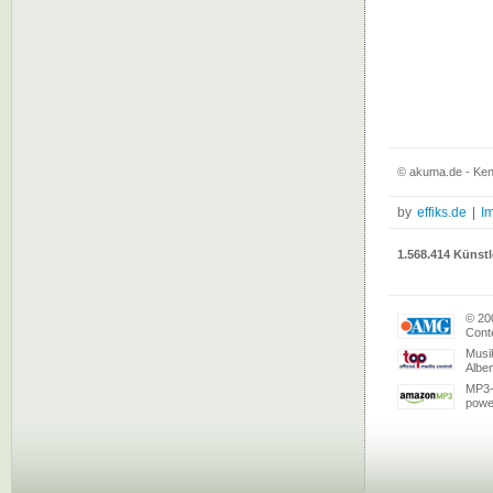
© akuma.de - Kenn
by
effiks.de
|
I
1.568.414 Künstl
© 20
Conte
Musi
Albe
MP3-
powe