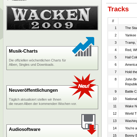
Tracks
#
1
The Sta
2
Yankee
3
Tramp,
4
Red, Wh
Musik-Charts
5
Hail Co
Die offiziellen wöchentlichen Charts für
Alben, Singles und Downloads.
6
America 
7
Hold the
8
John Br
Republi
Neuveröffentlichungen
9
Battle 
10
Nationa
Täglich aktualisiert stellen wir Ihnen
die neuen Alben der kommenden Wochen vor.
11
Wake N
12
World T
13
Washing
14
You're 
Audiosoftware
15
Bonny B