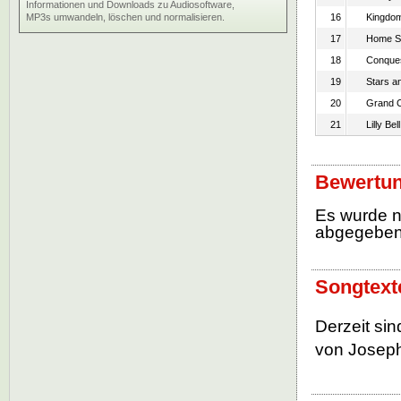
Informationen und Downloads zu Audiosoftware,
MP3s umwandeln, löschen und normalisieren.
16
Kingdo
17
Home S
18
Conques
19
Stars a
20
Grand C
21
Lilly Be
Bewertun
Es wurde 
abgegebe
Songtext
Derzeit si
von Joseph