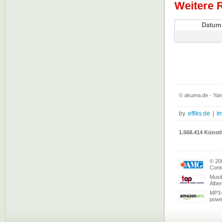
Weitere 
Datum
© akuma.de - Ya
by
effiks.de
|
I
1.568.414 Künstl
© 20
Conte
Musi
Albe
MP3-
powe