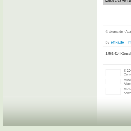
[Zeige 1-18 von 1
© akuma.de - Adag
by
effiks.de
|
I
1.568.414 Künstl
© 20
Conte
Musi
Albe
MP3-
powe