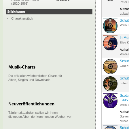
Peter 
(1820-1869)
Aufna
Stilrichtung
Lukas
Charakterstück
Schub
Variou
In Me
Eliso 
Aufna
Verdi-
Schub
Gilber
Musik-Charts
Die offiziellen wöchentlichen Charts für
Schub
Alben, Singles und Downloads.
Luba E
Scott
1995
Neuveröffentlichungen
Variou
Aufna
Täglich aktualisiert stellen wir Ihnen
Steven
die neuen Alben der kommenden Wochen vor.
Music 
Schub