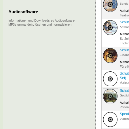
Sergio
Aufna
Audiosoftware
Teatro
Informationen und Downloads zu Audiosoftware,
Schub
MP3s umwandeln, löschen und normalisieren.
Anthon
Aufna
St. Jo
Englan
Schub
Elisab
Aufna
Fürstl
Schub
Set)
Variou
Schub
Gottlie
Aufna
Potton
Spea
Vladim