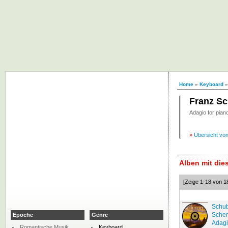
Home
»
Keyboard
Franz Sc
Adagio for piano
»
Übersicht vo
Alben mit di
[Zeige 1-18 von 1
Schub
Scher
Epoche
Genre
Adagi
Romantische Musik
Keyboard