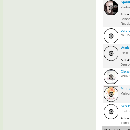
Spea
Vladim
Aufna
Bolsho
Russia
Jörg 
Jörg 
Works
Peter 
Aufna
Dresde
Class
Variou
Medit
Variou
Schub
Paul 
Aufna
Vienne