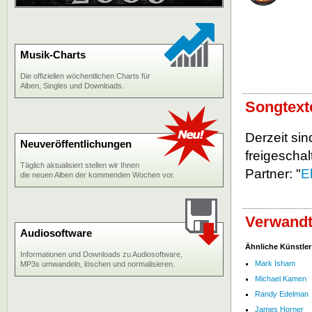
Musik-Charts
Die offiziellen wöchentlichen Charts für
Alben, Singles und Downloads.
Songtexte
Derzeit sin
Neuveröffentlichungen
freigeschalt
Täglich aktualisiert stellen wir Ihnen
Partner: "
E
die neuen Alben der kommenden Wochen vor.
Verwandte
Audiosoftware
Ähnliche Künstler
Informationen und Downloads zu Audiosoftware,
Mark Isham
MP3s umwandeln, löschen und normalisieren.
Michael Kamen
Randy Edelman
James Horner