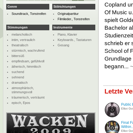
Copland un
Genre
Stilrichtungen
Of Music u
Soundtrack, Tonstreifen
Originalpartitur
spielt Gold
Filmlieder., Tonstreifen
Bachelor a
Stimmungen
Instrumente
Studienzeit
melancholisch
Piano, Klavier
intim, vertraulich
Keyboards., Tastaturen
schrieb er
theatralisch
Gesang
School of F
stürmisch, wachrufend
bittersüß
Grundlage f
empfindsam, gefühlvoll
begann...
ätherisch, himmlisch
suchend
sehnend
dramatisch
atmosphärisch,
Letzte Ve
stimmungsvoll
träumerisch, verträumt
episch, Epos
Public
Elliot G
Final F
Within..
Elliot G