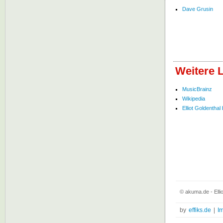
Dave Grusin
Weitere L
MusicBrainz
Wikipedia
Elliot Goldenthal 
© akuma.de - Elli
by
effiks.de
|
I