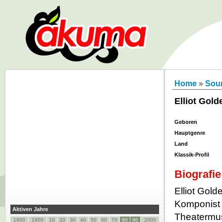
Home
»
Soun
Elliot Gold
Geboren
Hauptgenre
Land
Klassik-Profil
Biografie
Elliot Gold
Komponist 
Aktiven Jahre
Theatermus
1800
1900
10
20
30
40
50
60
70
80
90
2000