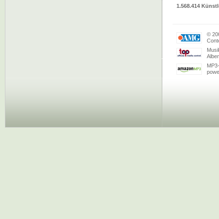
1.568.414 Künstl
© 20
Conte
Musi
Albe
MP3-
powe