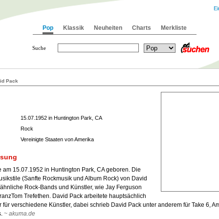
Ei
Pop
Klassik
Neuheiten
Charts
Merkliste
Suche
id Pack
15.07.1952 in Huntington Park, CA
Rock
Vereinigte Staaten von Amerika
ssung
 am 15.07.1952 in Huntington Park, CA geboren. Die
sikstile (Sanfte Rockmusik und Album Rock) von David
 ähnliche Rock-Bands und Künstler, wie Jay Ferguson
anzTom Trefethen. David Pack arbeitete hauptsächlich
 für verschiedene Künstler, dabei schrieb David Pack unter anderem für Take 6, A
s.
~ akuma.de