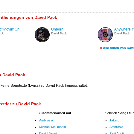
entlichungen von David Pack
of Movin' On
Unborn
Anywhere Y
ack
David Pack
David Pack
»
Alle Alben von Dav
n David Pack
 keine Songtexte (Lyrics) zu David Pack freigeschaltet.
stler zu David Pack
... Zusammenarbeit mit
Schrieb Songs für
Ambrosia
Take 6
Michael McDonald
Ambrosia
David Benoit
Patti Austin