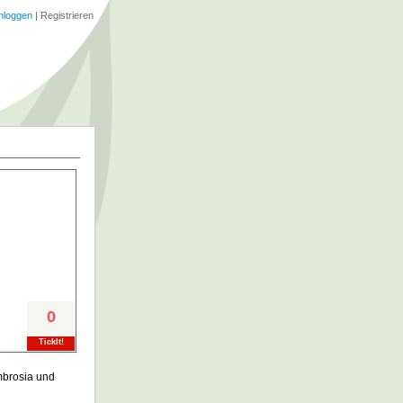
nloggen
|
Registrieren
0
TickIt!
mbrosia und