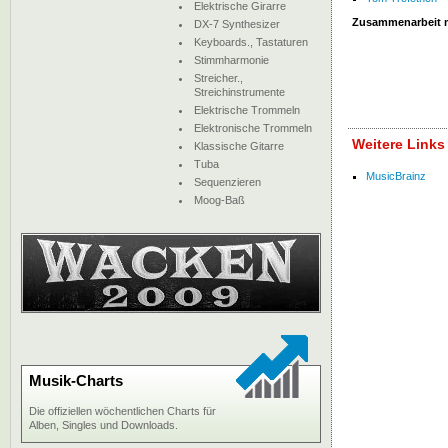
Elektrische Girarre
Zusammenarbeit 
DX-7 Synthesizer
Keyboards., Tastaturen
Stimmharmonie
Streicher.,
Streichinstrumente
Elektrische Trommeln
Elektronische Trommeln
Weitere Links
Klassische Gitarre
Tuba
MusicBrainz
Sequenzieren
Moog-Baß
Musik-Charts
Die offiziellen wöchentlichen Charts für
Alben, Singles und Downloads.