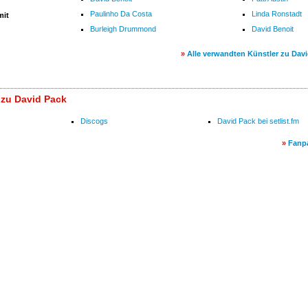
Paulinho Da Costa
Linda Ronstadt
mit
Burleigh Drummond
David Benoit
»
Alle verwandten Künstler zu Dav
 zu David Pack
Discogs
David Pack bei setlist.fm
»
Fanp