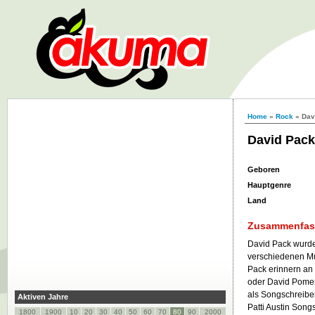
Home
»
Rock
» Dav
David Pack
Geboren
Hauptgenre
Land
Zusammenfa
David Pack wurde
verschiedenen Mu
Pack erinnern an
oder David Pomer
als Songschreiber
Aktiven Jahre
Patti Austin Song
1800
1900
10
20
30
40
50
60
70
80
90
2000