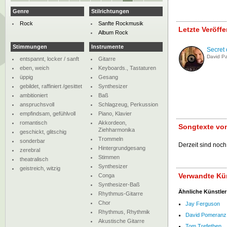
Genre
Stilrichtungen
Rock
Sanfte Rockmusik
Letzte Veröff
Album Rock
Stimmungen
Instrumente
Secret 
David P
entspannt, locker / sanft
Gitarre
eben, weich
Keyboards., Tastaturen
üppig
Gesang
gebildet, raffiniert /gesittet
Synthesizer
ambitioniert
Baß
anspruchsvoll
Schlagzeug, Perkussion
empfindsam, gefühlvoll
Piano, Klavier
romantisch
Akkordeon,
Songtexte vo
Ziehharmonika
geschickt, glitschig
Trommeln
sonderbar
Derzeit sind noch
Hintergrundgesang
zerebral
Stimmen
theatralisch
Synthesizer
geistreich, witzig
Verwandte Kün
Conga
Synthesizer-Baß
Ähnliche Künstler
Rhythmus-Gitarre
Chor
Jay Ferguson
Rhythmus, Rhythmik
David Pomeranz
Akustische Gitarre
Tom Trefethen