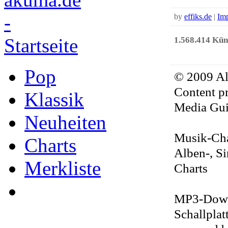
by
effiks.de
|
Im
1.568.414 Küns
Pop
© 2009 Al
Content pr
Klassik
Media Gui
Neuheiten
Musik-Cha
Charts
Alben-, S
Merkliste
Charts
MP3-Downl
Schallplat