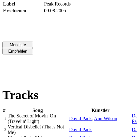
Label
Peak Records
Erschienen
09.08.2005
Tracks
#
Song
Künstler
The Secret of Movin' On
Da
David Pack
,
Ann Wilson
1
(Travelin' Light)
Pa
Vertical Disbelief (That's Not
David Pack
Da
2
Me)