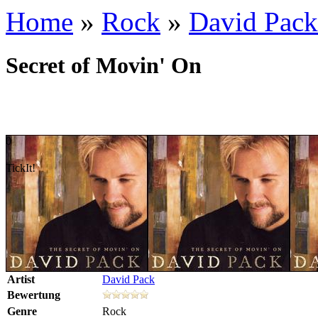
Home
»
Rock
»
David Pack
Secret of Movin' On
0
TickIt!
Artist
David Pack
Bewertung
Genre
Rock