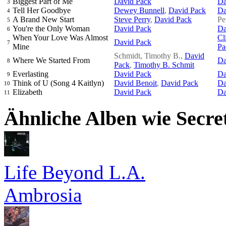
Biggest Part of Me
David Pack
Da
3
Tell Her Goodbye
Dewey Bunnell
,
David Pack
Da
4
A Brand New Start
Steve Perry
,
David Pack
Pe
5
You're the Only Woman
David Pack
Da
6
When Your Love Was Almost
Cl
David Pack
7
Mine
Pa
Schmidt, Timothy B.,
David
Where We Started From
Da
8
Pack
,
Timothy B. Schmit
Everlasting
David Pack
Da
9
Think of U (Song 4 Kaitlyn)
David Benoit
,
David Pack
Da
10
Elizabeth
David Pack
Da
11
Ähnliche Alben wie Secre
Life Beyond L.A.
Ambrosia