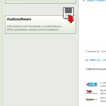
Danny O'Keefe be
Audiosoftware
Informationen und Downloads zu Audiosoftware,
MP3s umwandeln, löschen und normalisieren.
© akuma.de - Dan
by
effiks.de
|
I
1.568.414 Künstl
© 20
Conte
Musi
Albe
MP3-
powe