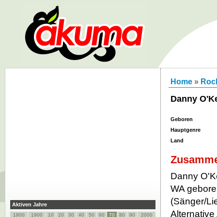
Home
»
Roc
Danny O'K
Geboren
Hauptgenre
Land
Zusamme
Danny O'K
WA geboren
(Sänger/Li
Aktiven Jahre
Alternativ
1800
1900
10
20
30
40
50
60
70
80
90
2000