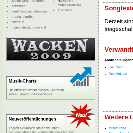
liebenswert, freundlich
Harmonika,
Mundharmonika
herbstlich
Songtext
Trommeln
sanft (-mütig), behutsam
traurig, betrübt
Derzeit si
bittersüß
humoristisch, humorvoll
freigeschalt
Verwandt
Ähnliche Künstler
Jim Croce
Don McLean
Musik-Charts
Die offiziellen wöchentlichen Charts für
Alben, Singles und Downloads.
Weitere 
Neuveröffentlichungen
Täglich aktualisiert stellen wir Ihnen
MusicBrainz
die neuen Alben der kommenden Wochen vor.