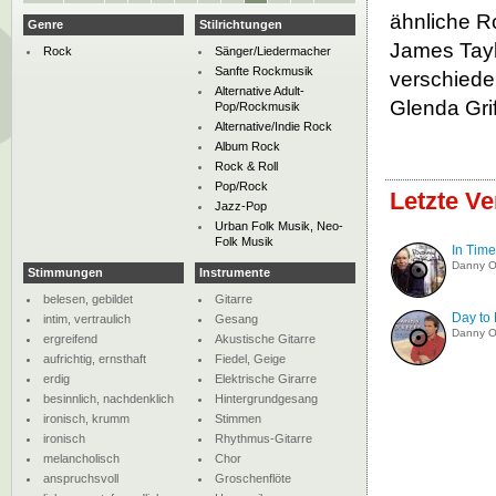
ähnliche R
Genre
Stilrichtungen
James Tayl
Rock
Sänger/Liedermacher
Sanfte Rockmusik
verschiede
Alternative Adult-
Glenda Gri
Pop/Rockmusik
Alternative/Indie Rock
Album Rock
Rock & Roll
Pop/Rock
Letzte V
Jazz-Pop
Urban Folk Musik, Neo-
Folk Musik
In Time
Danny O
Stimmungen
Instrumente
belesen, gebildet
Gitarre
Day to
intim, vertraulich
Gesang
Danny O
ergreifend
Akustische Gitarre
aufrichtig, ernsthaft
Fiedel, Geige
erdig
Elektrische Girarre
besinnlich, nachdenklich
Hintergrundgesang
ironisch, krumm
Stimmen
ironisch
Rhythmus-Gitarre
melancholisch
Chor
anspruchsvoll
Groschenflöte