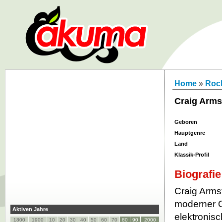
Home
»
Roc
Craig Arms
Geboren
Hauptgenre
Land
Klassik-Profil
Biografie
Craig Armst
moderner O
Aktiven Jahre
elektronis
1800
1900
10
20
30
40
50
60
70
80
90
2000