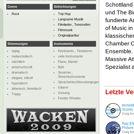
Schottland
Genre
Stilrichtungen
und The Big
Rock
Trip Hop
fundierte 
Langsame Musiik
Filmlieder., Tonstreifen
of Music in
Filmmusik
klassische
Originalpartitur
Chamber Or
Stimmungen
Instrumente
Ensemble. 
üppig
Keyboards., Tastaturen
melancholisch
viele Instrumente
Massive At
nächtlich
Piano, Klavier
Spezialist 
anspruchsvoll
Baß
dramatisch
Streicher.,
Streichinstrumente
elegant, stilvoll
Sprachentschlüsselungsgerät
hypnotisch
Gitarre
ätherisch, himmlisch
Letzte V
Gesang
Trippy
Fender Rhodes
Incredi
Score]
Craig Ar
Ray [Or
Picture
Craig Ar