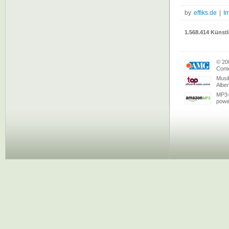
by
effiks.de
|
I
1.568.414 Künstl
© 20
Conte
Musi
Albe
MP3-
powe