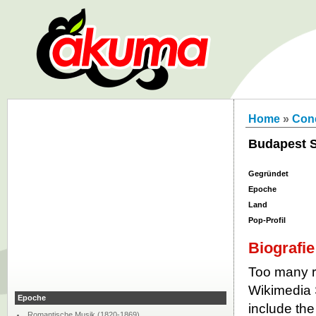
Home
»
Con
Budapest 
Gegründet
Epoche
Land
Pop-Profil
Biografie
Too many re
Wikimedia 
Epoche
include th
Romantische Musik (1820-1869)