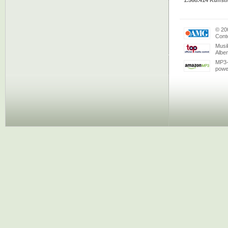
1.568.414 Künstl
© 20
Conte
Musi
Albe
MP3-
powe