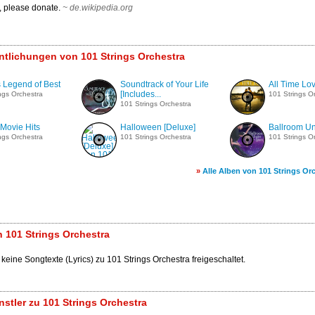
p, please donate.
~
de.wikipedia.org
entlichungen von 101 Strings Orchestra
s Legend of Best
Soundtrack of Your Life
All Time Lo
[Includes...
ngs Orchestra
101 Strings O
101 Strings Orchestra
 Movie Hits
Halloween [Deluxe]
Ballroom Un
ngs Orchestra
101 Strings Orchestra
101 Strings O
»
Alle Alben von 101 Strings Or
 101 Strings Orchestra
 keine Songtexte (Lyrics) zu 101 Strings Orchestra freigeschaltet.
stler zu 101 Strings Orchestra