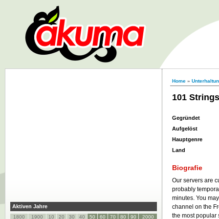
Home
»
Unterhaltu
101 String
Gegründet
Aufgelöst
Hauptgenre
Land
Biografie
Our servers are c
probably temporar
minutes. You may 
Aktiven Jahre
channel on the Fr
the most popular 
1800
1900
10
20
30
40
50
60
70
80
90
2000