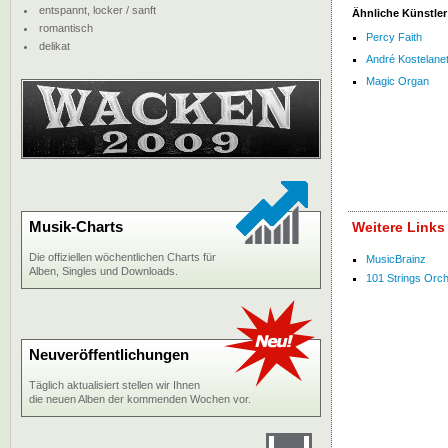
entspannt, locker / sanft
Ähnliche Künstler
romantisch
Percy Faith
delikat
André Kostelane
Magic Organ
Musik-Charts
Weitere Links
Die offiziellen wöchentlichen Charts für
MusicBrainz
Alben, Singles und Downloads.
101 Strings Orche
Neuveröffentlichungen
Täglich aktualisiert stellen wir Ihnen
die neuen Alben der kommenden Wochen vor.