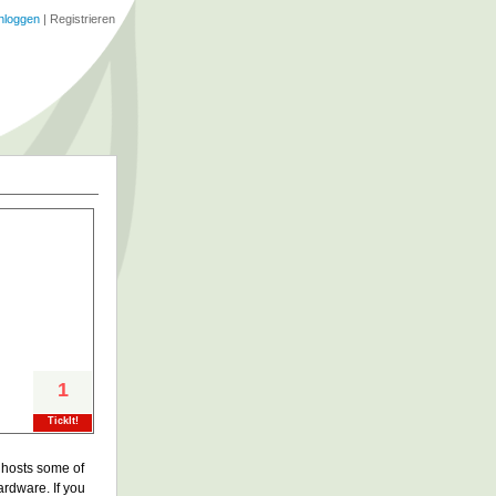
nloggen
|
Registrieren
1
TickIt!
 hosts some of
ardware. If you