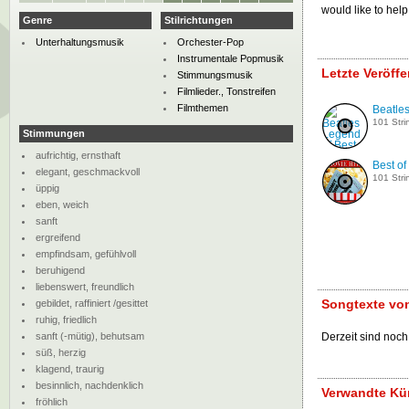
would like to hel
Genre
Stilrichtungen
Unterhaltungsmusik
Orchester-Pop
Instrumentale Popmusik
Letzte Veröff
Stimmungsmusik
Filmlieder., Tonstreifen
Filmthemen
Beatle
101 Stri
Stimmungen
aufrichtig, ernsthaft
Best of
elegant, geschmackvoll
101 Stri
üppig
eben, weich
sanft
ergreifend
empfindsam, gefühlvoll
beruhigend
liebenswert, freundlich
Songtexte von
gebildet, raffiniert /gesittet
ruhig, friedlich
sanft (-mütig), behutsam
Derzeit sind noch
süß, herzig
klagend, traurig
besinnlich, nachdenklich
Verwandte Kün
fröhlich