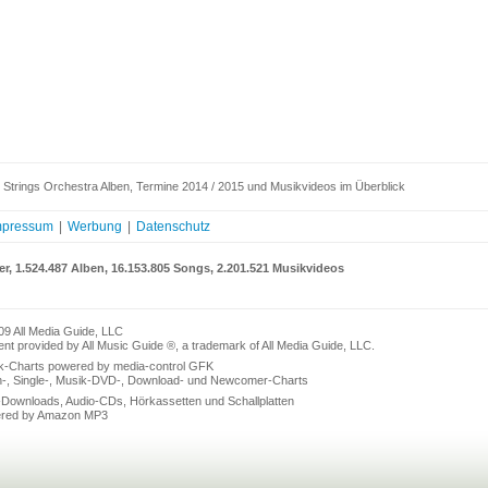
Strings Orchestra Alben, Termine 2014 / 2015 und Musikvideos im Überblick
mpressum
|
Werbung
|
Datenschutz
er, 1.524.487 Alben, 16.153.805 Songs, 2.201.521 Musikvideos
09 All Media Guide, LLC
nt provided by All Music Guide ®, a trademark of All Media Guide, LLC.
k-Charts powered by media-control GFK
n-, Single-, Musik-DVD-, Download- und Newcomer-Charts
Downloads, Audio-CDs, Hörkassetten und Schallplatten
red by Amazon MP3