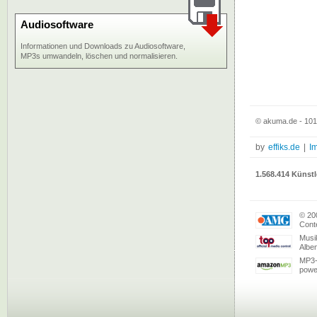
Audiosoftware
Informationen und Downloads zu Audiosoftware,
MP3s umwandeln, löschen und normalisieren.
© akuma.de - 101 
by
effiks.de
|
I
1.568.414 Künstl
© 20
Conte
Musi
Albe
MP3-
powe