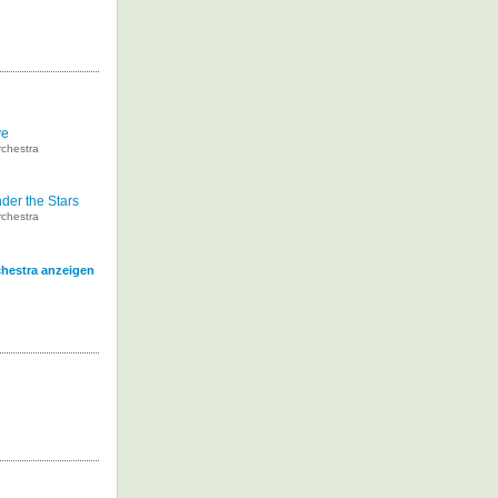
ve
rchestra
der the Stars
rchestra
chestra anzeigen