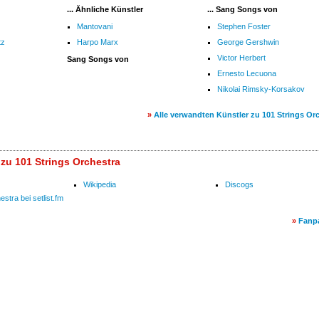
... Ähnliche Künstler
... Sang Songs von
Mantovani
Stephen Foster
tz
Harpo Marx
George Gershwin
Victor Herbert
Sang Songs von
Ernesto Lecuona
Nikolai Rimsky-Korsakov
»
Alle verwandten Künstler zu 101 Strings Or
 zu 101 Strings Orchestra
Wikipedia
Discogs
stra bei setlist.fm
»
Fanp