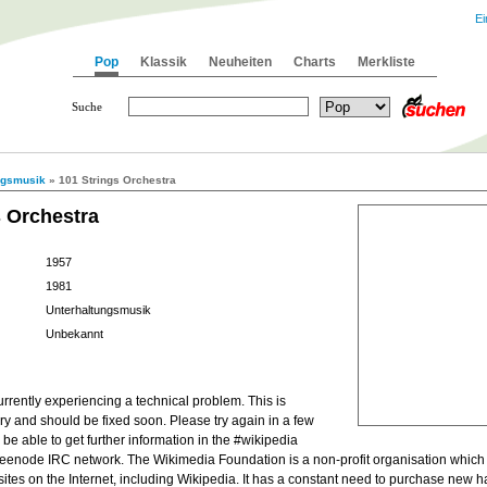
Ei
Pop
Klassik
Neuheiten
Charts
Merkliste
Suche
ngsmusik
» 101 Strings Orchestra
s Orchestra
1957
1981
Unterhaltungsmusik
Unbekannt
urrently experiencing a technical problem. This is
y and should be fixed soon. Please try again in a few
be able to get further information in the #wikipedia
eenode IRC network. The Wikimedia Foundation is a non-profit organisation which
sites on the Internet, including Wikipedia. It has a constant need to purchase new h