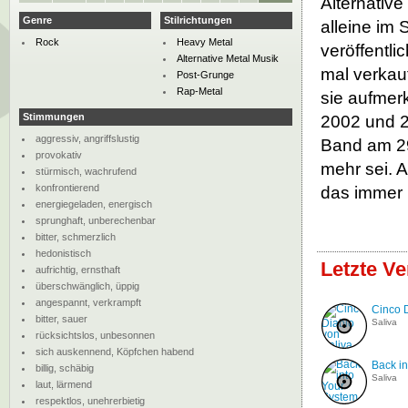
Alternative
Genre
Stilrichtungen
alleine im
Rock
Heavy Metal
veröffentli
Alternative Metal Musik
mal verkau
Post-Grunge
Rap-Metal
sie aufmer
Stimmungen
2002 und 20
aggressiv, angriffslustig
Band am 29
provokativ
mehr sei. A
stürmisch, wachrufend
konfrontierend
das immer 
energiegeladen, energisch
sprunghaft, unberechenbar
bitter, schmerzlich
hedonistisch
Letzte Ve
aufrichtig, ernsthaft
überschwänglich, üppig
angespannt, verkrampft
Cinco 
bitter, sauer
Saliva
rücksichtslos, unbesonnen
sich auskennend, Köpfchen habend
Back i
billig, schäbig
Saliva
laut, lärmend
respektlos, unehrerbietig