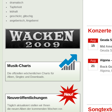
dramatisch
Tapferkeit
lebhaft
geschickt, glitschig
angeberisch, Angeberei
Konzerte
Geuda S
Aug
15
Mid Ame
Geuda Sp
Algona -
Aug
Musik-Charts
21
Rock Gon
Algona, 
Die offiziellen wöchentlichen Charts für
Alben, Singles und Downloads.
Neuveröffentlichungen
Täglich aktualisiert stellen wir Ihnen
Songtext
die neuen Alben der kommenden Wochen vor.