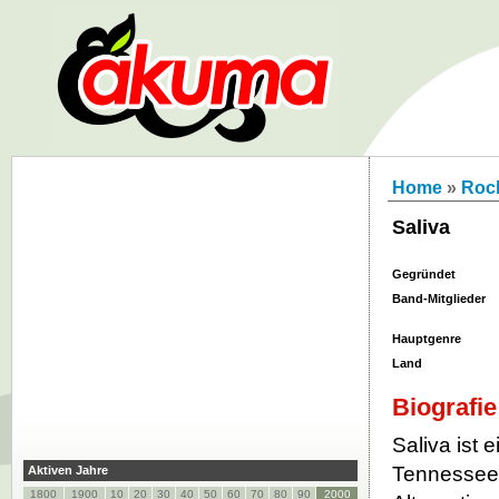
Home
»
Roc
Saliva
Gegründet
Band-Mitglieder
Hauptgenre
Land
Biografie
Saliva ist
Tennessee 
Aktiven Jahre
1800
1900
10
20
30
40
50
60
70
80
90
2000