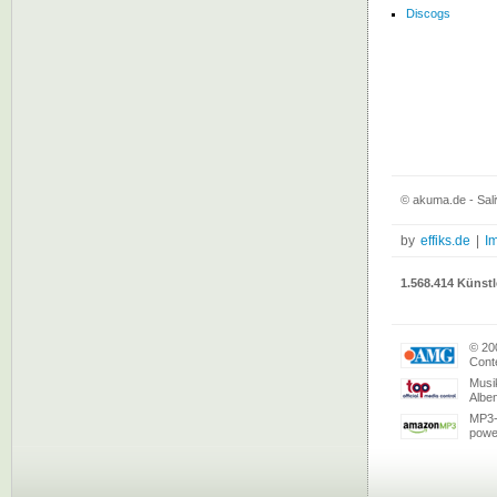
Discogs
© akuma.de - Sali
by
effiks.de
|
I
1.568.414 Künstl
© 20
Conte
Musi
Albe
MP3-
powe