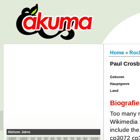
Home
»
Roc
Paul Crosb
Geboren
Hauptgenre
Land
Biografie
Too many re
Wikimedia 
include the
Aktiven Jahre
cp3072 cp
1800
1900
10
20
30
40
50
60
70
80
90
2000