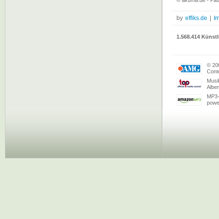
© akuma.de - Pau
by
effiks.de
|
I
1.568.414 Künstl
© 20
Conte
Musi
Albe
MP3-
powe