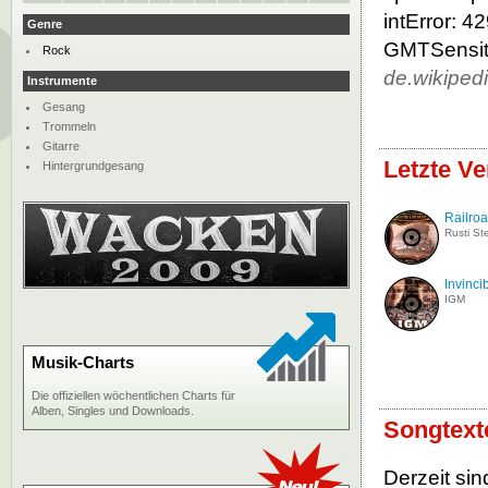
intError: 
Genre
GMTSensiti
Rock
de.wikiped
Instrumente
Gesang
Trommeln
Gitarre
Letzte V
Hintergrundgesang
Railro
Rusti St
Invinci
IGM
Musik-Charts
Die offiziellen wöchentlichen Charts für
Alben, Singles und Downloads.
Songtext
Derzeit sin