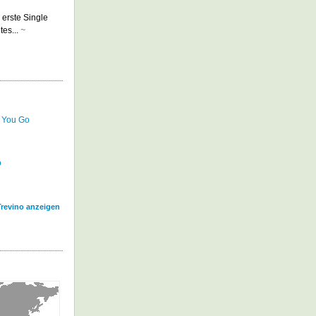
erste Single
tes...
~
 You Go
o
Trevino anzeigen