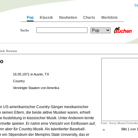
Ei
Pop
Klassik
Neuheiten
Charts
Merkliste
Suche
ick Trevino
no
16.05.1971 in Austin, TX
Country
Vereinigte Staaten von Amerika
 ein US-amerikanischer Country-Sänger mexikanischer
einen Eltern, die beide aktive Musiker waren, erhielt
e Ausbildung in klassischer Musik. Unter Anderem lernte
arinette spielen. Er nahm eine Vielzahl von Einflüssen auf,
Foto: Sony Music/Columbi
nn aber für Country-Musik. Als talentierter Baseball-
«
Bild 1 von 
 ein Stipendium der Memphis State University, das er