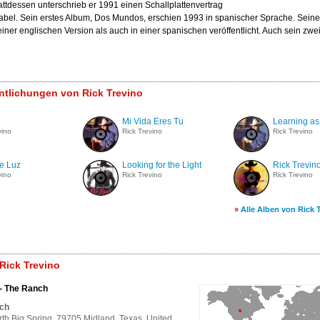
attdessen unterschrieb er 1991 einen Schallplattenvertrag
bel. Sein erstes Album, Dos Mundos, erschien 1993 in spanischer Sprache. Seine 
iner englischen Version als auch in einer spanischen veröffentlicht. Auch sein zwei
entlichungen von Rick Trevino
Mi Vida Eres Tu
Learning as
vino
Rick Trevino
Rick Trevino
e Luz
Looking for the Light
Rick Trevin
vino
Rick Trevino
Rick Trevino
»
Alle Alben von Rick 
Rick Trevino
 - The Ranch
ch
th Big Spring, 79705 Midland, Texas, United