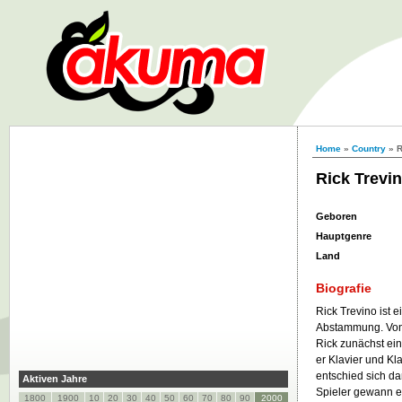
Home
»
Country
» R
Rick Trevi
Geboren
Hauptgenre
Land
Biografie
Rick Trevino ist
Abstammung. Von s
Rick zunächst ein
er Klavier und Kl
entschied sich da
Aktiven Jahre
Spieler gewann er
1800
1900
10
20
30
40
50
60
70
80
90
2000