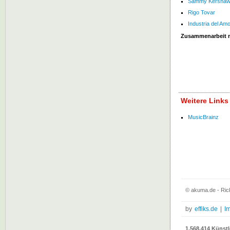
Sammy Kersha
Rigo Tovar
Industria del Am
Zusammenarbeit 
Weitere Links
MusicBrainz
© akuma.de - Rick
by
effiks.de
|
I
1.568.414 Künstl