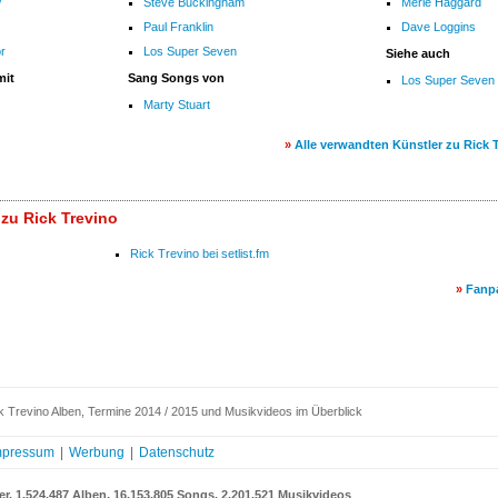
w
Steve Buckingham
Merle Haggard
Paul Franklin
Dave Loggins
or
Los Super Seven
Siehe auch
mit
Sang Songs von
Los Super Seven
Marty Stuart
»
Alle verwandten Künstler zu Rick 
 zu Rick Trevino
Rick Trevino bei setlist.fm
»
Fanp
 Trevino Alben, Termine 2014 / 2015 und Musikvideos im Überblick
mpressum
|
Werbung
|
Datenschutz
er, 1.524.487 Alben, 16.153.805 Songs, 2.201.521 Musikvideos