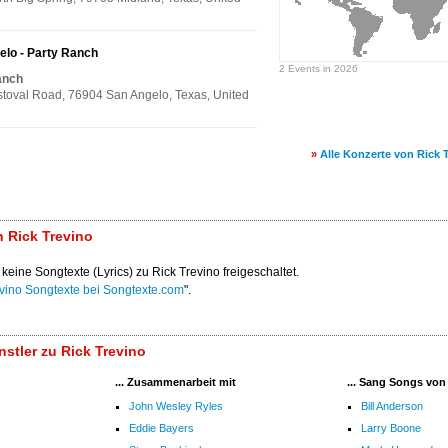
elo - Party Ranch
2 Events in 2026
anch
stoval Road, 76904 San Angelo, Texas, United
»
Alle Konzerte von Rick 
 Rick Trevino
 keine Songtexte (Lyrics) zu Rick Trevino freigeschaltet.
vino Songtexte bei Songtexte.com
".
stler zu Rick Trevino
... Zusammenarbeit mit
... Sang Songs von
John Wesley Ryles
Bill Anderson
Eddie Bayers
Larry Boone