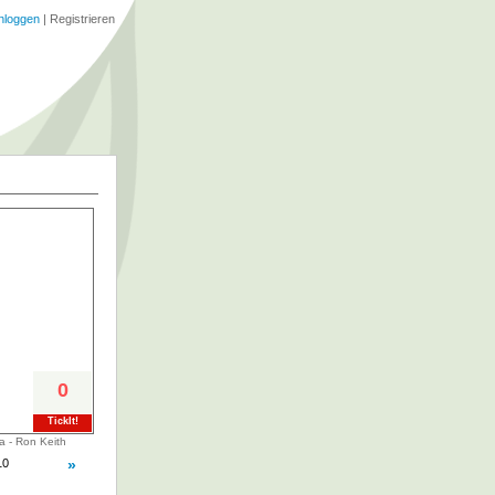
nloggen
|
Registrieren
0
TickIt!
a - Ron Keith
10
»