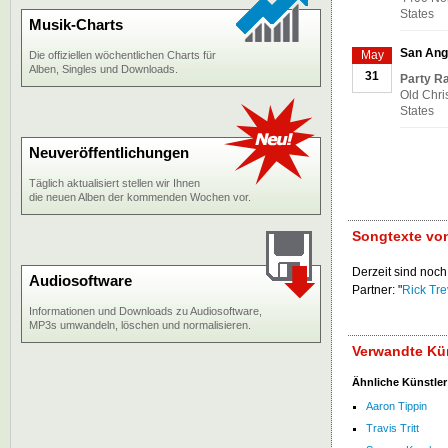
States
Musik-Charts
San Ang
May
Die offiziellen wöchentlichen Charts für
Alben, Singles und Downloads.
31
Party R
Old Chri
States
Neuveröffentlichungen
Täglich aktualisiert stellen wir Ihnen
die neuen Alben der kommenden Wochen vor.
Songtexte von
Derzeit sind noch
Audiosoftware
Partner: "
Rick Tre
Informationen und Downloads zu Audiosoftware,
MP3s umwandeln, löschen und normalisieren.
Verwandte Kün
Ähnliche Künstler
Aaron Tippin
Travis Tritt