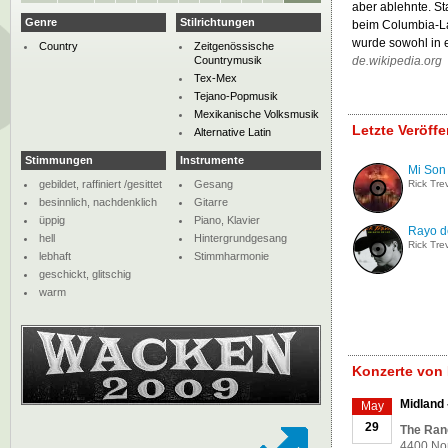
aber ablehnte. St
Genre
Stilrichtungen
beim Columbia-La
wurde sowohl in e
Country
Zeitgenössische
Countrymusik
de.wikipedia.org
Tex-Mex
Tejano-Popmusik
Mexikanische Volksmusik
Letzte Veröff
Alternative Latin
Stimmungen
Instrumente
Mi Son
gebildet, raffiniert /gesittet
Gesang
Rick Tre
besinnlich, nachdenklich
Gitarre
üppig
Piano, Klavier
Rayo d
hell
Hintergrundgesang
Rick Tre
lebhaft
Stimmharmonie
geschickt, glitschig
warm
Konzerte von 
Midland
May
29
The Ran
4400 Nor