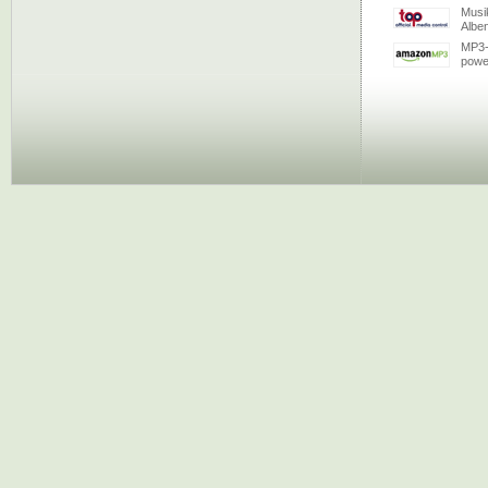
Musi
Albe
MP3-
powe