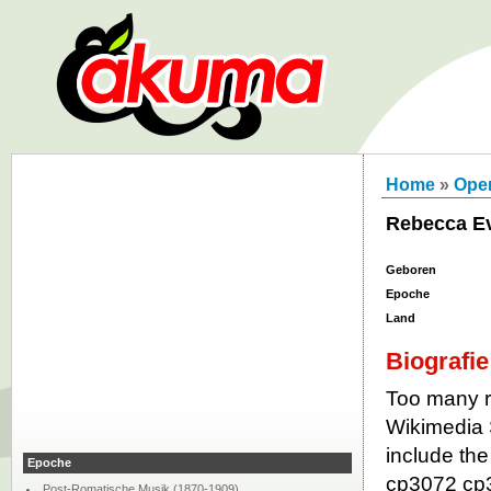
Home
»
Ope
Rebecca E
Geboren
Epoche
Land
Biografie
Too many re
Wikimedia 
include the
Epoche
cp3072 cp3
Post-Romatische Musik (1870-1909)