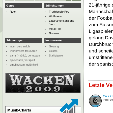
21-jährige 
Genre
Stilrichtungen
Mannschaft
Rock
Traditionelle Pop
Weltfusion
der Footbal
Lateinamerikanische
zum Saisone
Jazz
Vokal-Pop
Ligaspiele
Normen
gelang Dave
Stimmungen
Instrumente
Durchbruch.
intim, vertraulich
Gesang
und scheit
liebenswert, freundlich
Gitarre
sanft (-mütig), behutsam
Stahlgitarre
umstritten
spielerisch, verspielt
der spanis
empfindsam, gefühlvoll
Letzte V
On a C
Peter D
Musik-Charts