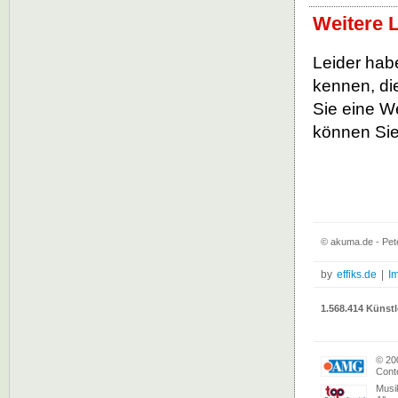
Weitere 
Leider habe
kennen, die
Sie eine W
können Sie
© akuma.de - Pet
by
effiks.de
|
I
1.568.414 Künstl
© 20
Conte
Musi