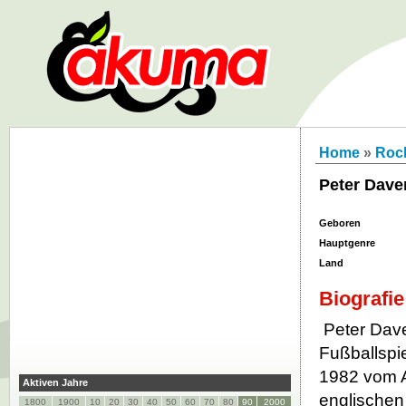
Home
»
Roc
Peter Dave
Geboren
Hauptgenre
Land
Biografie
Peter Dave
Fußballspi
1982 vom 
Aktiven Jahre
englischen 
1800
1900
10
20
30
40
50
60
70
80
90
2000