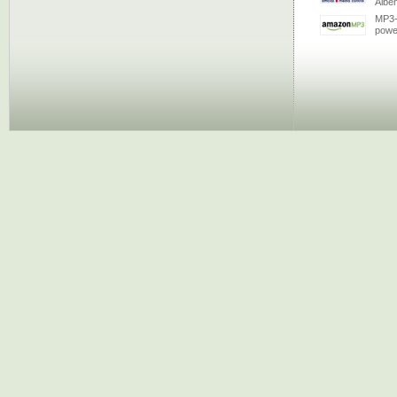
Albe
MP3-
powe