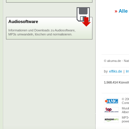
»
Alle
Audiosoftware
Informationen und Downloads zu Audiosoftware,
MP3s umwandeln, löschen und normalisieren.
© akuma.de - Nati
by
effiks.de
|
I
1.568.414 Künstl
© 20
Conte
Musi
Albe
MP3-
powe