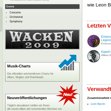
wie Leon B
Genre
Concerto
Orchestral
Symphony
Letzten V
Emanue
Legenda
Emanuel
Kapell 
William 
Musik-Charts
Die offiziellen wöchentlichen Charts für
Alben, Singles und Downloads.
Verwandt
Neuveröffentlichungen
Zusammenarbeit 
Leon Barzin
Täglich aktualisiert stellen wir Ihnen
die neuen Alben der kommenden Wochen vor.