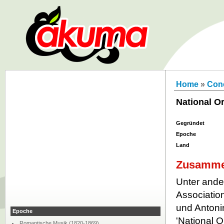
Home
»
Con
National O
Gegründet
Epoche
Land
Zusamme
Unter ande
Associatio
und Antoni
Epoche
'National O
Romantische Musik (1820-1869)