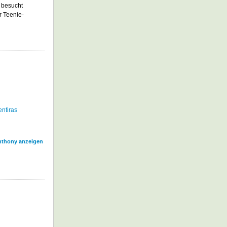
m besucht
r Teenie-
ntiras
nthony anzeigen