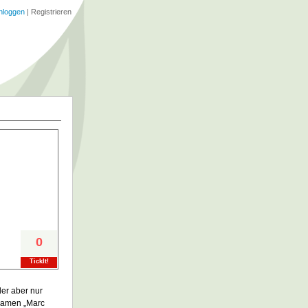
nloggen
|
Registrieren
0
TickIt!
er aber nur
rnamen „Marc