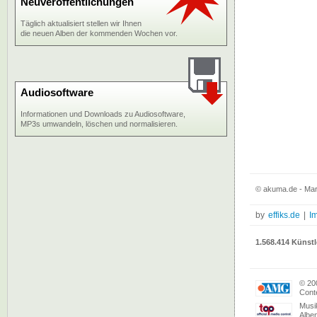
Neuveröffentlichungen
Täglich aktualisiert stellen wir Ihnen
die neuen Alben der kommenden Wochen vor.
Audiosoftware
Informationen und Downloads zu Audiosoftware,
MP3s umwandeln, löschen und normalisieren.
© akuma.de - Mar
by
effiks.de
|
I
1.568.414 Künstl
© 20
Conte
Musi
Albe