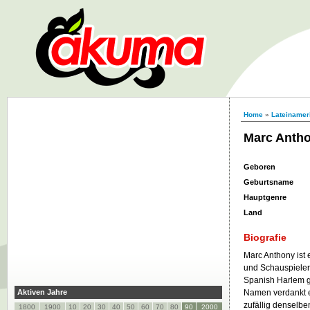
Home
»
Lateinamer
Marc Anth
Geboren
Geburtsname
Hauptgenre
Land
Biografie
Marc Anthony ist
und Schauspieler.
Spanish Harlem g
Aktiven Jahre
Namen verdankt e
zufällig denselb
1800
1900
10
20
30
40
50
60
70
80
90
2000