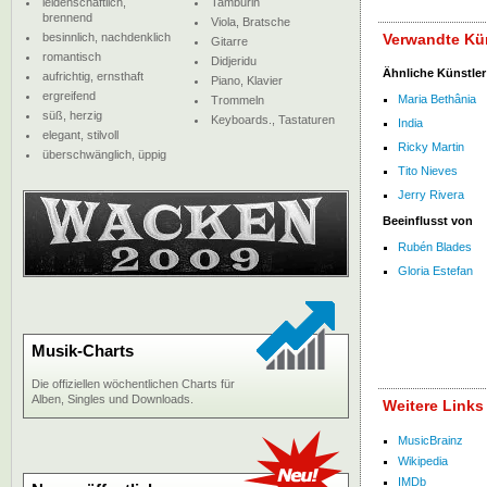
leidenschaftlich,
Tamburin
brennend
Viola, Bratsche
besinnlich, nachdenklich
Verwandte Kü
Gitarre
romantisch
Didjeridu
Ähnliche Künstler
aufrichtig, ernsthaft
Piano, Klavier
ergreifend
Maria Bethânia
Trommeln
süß, herzig
Keyboards., Tastaturen
India
elegant, stilvoll
Ricky Martin
überschwänglich, üppig
Tito Nieves
Jerry Rivera
Beeinflusst von
Rubén Blades
Gloria Estefan
Musik-Charts
Die offiziellen wöchentlichen Charts für
Alben, Singles und Downloads.
Weitere Links
MusicBrainz
Wikipedia
IMDb