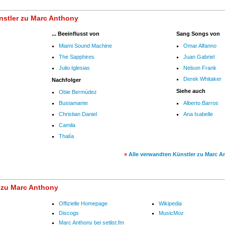
nstler zu Marc Anthony
... Beeinflusst von
Sang Songs von
Miami Sound Machine
Omar Alfanno
The Sapphires
Juan Gabriel
Julio Iglesias
Nelson Frank
Derek Whitaker
Nachfolger
Siehe auch
Obie Bermúdez
Bustamante
Alberto Barros
Christian Daniel
Ana Isabelle
Camila
Thalía
»
Alle verwandten Künstler zu Marc 
 zu Marc Anthony
Offizielle Homepage
Wikipedia
Discogs
MusicMoz
Marc Anthony bei setlist.fm