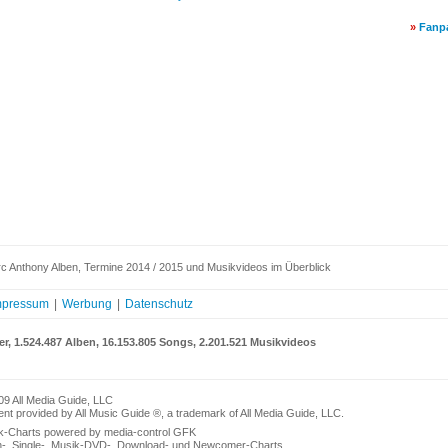
»
Fanp
c Anthony Alben, Termine 2014 / 2015 und Musikvideos im Überblick
mpressum
|
Werbung
|
Datenschutz
er, 1.524.487 Alben, 16.153.805 Songs, 2.201.521 Musikvideos
09 All Media Guide, LLC
nt provided by All Music Guide ®, a trademark of All Media Guide, LLC.
k-Charts powered by media-control GFK
n-, Single-, Musik-DVD-, Download- und Newcomer-Charts