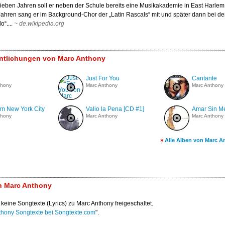
sieben Jahren soll er neben der Schule bereits eine Musikakademie in East Harle
Jahren sang er im Background-Chor der „Latin Rascals“ mit und später dann bei de
“....
~
de.wikipedia.org
entlichungen von Marc Anthony
Just For You
Cantante
thony
Marc Anthony
Marc Anthony
om New York City
Valio la Pena [CD #1]
Amar Sin Me
thony
Marc Anthony
Marc Anthony
»
Alle Alben von Marc A
n Marc Anthony
 keine Songtexte (Lyrics) zu Marc Anthony freigeschaltet.
thony Songtexte bei Songtexte.com
".