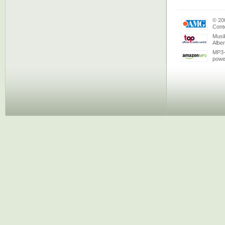
© 20
Conte
Musi
Albe
MP3-
powe