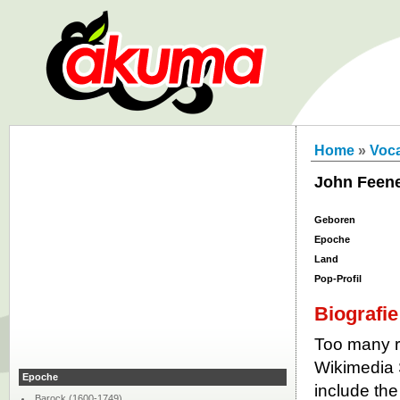
Home
»
Voca
John Feen
Geboren
Epoche
Land
Pop-Profil
Biografie
Too many re
Wikimedia 
Epoche
include th
Barock (1600-1749)