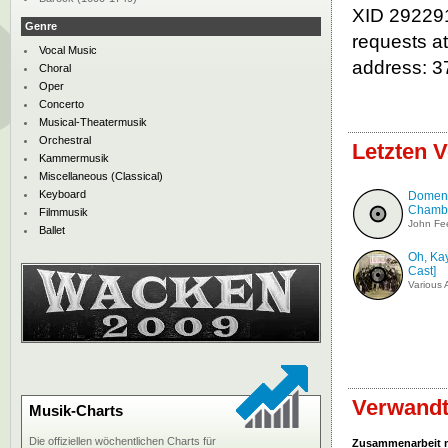
XID 292291
Genre
requests a
Vocal Music
address: 3
Choral
Oper
Concerto
Musical-Theatermusik
Orchestral
Letzten V
Kammermusik
Miscellaneous (Classical)
Keyboard
Domeni
Chambe
Filmmusik
John Fe
Ballet
Oh, Kay
Cast]
Various A
Verwandt
Musik-Charts
Die offiziellen wöchentlichen Charts für
Zusammenarbeit 