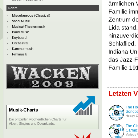
ärmlichen V
Genre
Familie im
Miscellaneous (Classical)
Zentrum der
Vocal Music
Lida stand,
Musical-Theatermusik
Band Music
hinzuverdi
Keyboard
Schlaflied
Orchestral
Kammermusik
Indiana Uni
Filmmusik
das Jazz-Fi
Familie 19
Letzten V
The Ho
Musik-Charts
Songbo
Hoagy C
Die offiziellen wöchentlichen Charts für
Alben, Singles und Downloads.
The Cl
Carmic
Various A