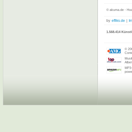
© akuma.de - Hoa
by
effiks.de
|
I
1.568.414 Künstl
© 20
Conte
Musi
Albe
MP3-
powe