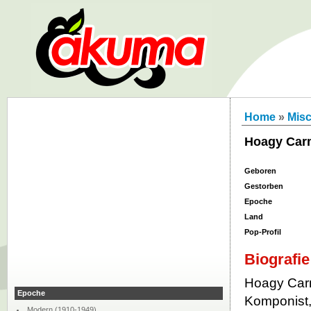
Home
»
Misc
Hoagy Car
Geboren
Gestorben
Epoche
Land
Pop-Profil
Biografie
Hoagy Carm
Epoche
Komponist,
Modern (1910-1949)