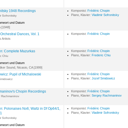
nitsky 1948 Recordings
Komponist:
Frédéric Chopin
Piano, Klavier:
Vladimir Sofronitsky
r Sofronitsky
hmeort und Datum
 [1948]
 Orchestral Dances, Vol. 1
Komponist:
Frédéric Chopin
s Artists
n: Complete Mazurkas
Komponist:
Frédéric Chopin
Piano, Klavier:
Frederic Chiu
ic Chiu
hmeort und Datum
ker Sound, Nicasio, CA [1999]
wicz: Pupil of Michalowski
Komponist:
Frédéric Chopin
Piano, Klavier:
Jozef Smidowicz
Smidowicz
aninov's Chopin Recordings
Komponist:
Frédéric Chopin
Piano, Klavier:
Sergey Rachmaninov
y Rachmaninov
n: Polonaises No6; Waltz in Df Op64/1,
Komponist:
Frédéric Chopin
Piano, Klavier:
Vladimir Sofronitsky
/1
r Sofronitsky
hmeort und Datum