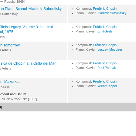
w, Russia [1949]
an Piano School: Vladimir Sofronitsky
Komponist:
Frédéric Chopin
Piano, Klavier:
Vladimir Sofronitsky
r Sofronitsky
Gilels Legacy, Volume 3: Helsinki
Komponist:
Frédéric Chopin
Piano, Klavier:
Emil Gilels
val, 1975
lels
in Tomorrow
Komponist:
Frédéric Chopin
Piano, Klavier:
Leszek Mozdzer
s Artists
sica de Chopin a la Orilla del Mar
Komponist:
Frédéric Chopin
Piano, Klavier:
Paul Posnak
s Artists
n: Mazurkas
Komponist:
Frédéric Chopin
Piano, Klavier:
William Kapell
 Kapell
hmeort und Datum
all, New York, NY [1952]
4]