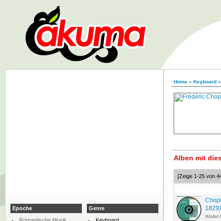
Home
»
Keyboard
Alben mit di
[Zeige 1-25 von 4
Chopi
1829)
Epoche
Genre
Abdel
Romantische Musik
Keyboard