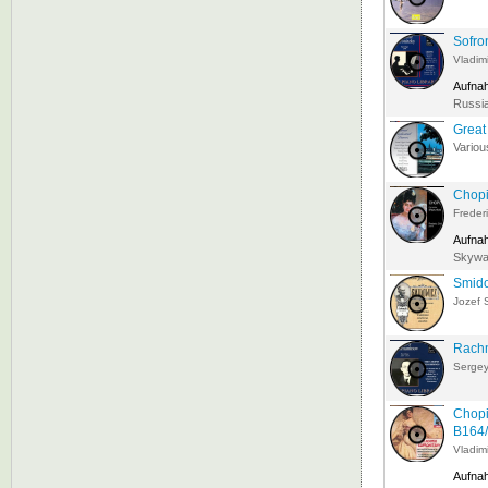
Sofro
Vladimi
Aufna
Russia
Great
Variou
Chopi
Freder
Aufna
Skywal
Smido
Jozef 
Rachm
Serge
Chopi
B164
Vladimi
Aufna