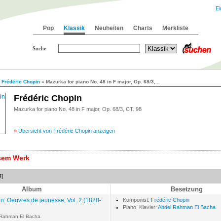
Ei
Pop
Klassik
Neuheiten
Charts
Merkliste
Suche
»
Frédéric Chopin
» Mazurka for piano No. 48 in F major, Op. 68/3,...
Frédéric Chopin
Mazurka for piano No. 48 in F major, Op. 68/3, CT. 98
»
Übersicht von Frédéric Chopin anzeigen
esem Werk
4]
Album
Besetzung
n: Oeuvres de jeunesse, Vol. 2 (1828-
Komponist:
Frédéric Chopin
Piano, Klavier:
Abdel Rahman El Bacha
 Rahman El Bacha