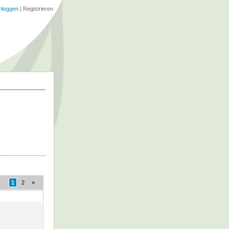
nloggen
|
Registrieren
1
2
»