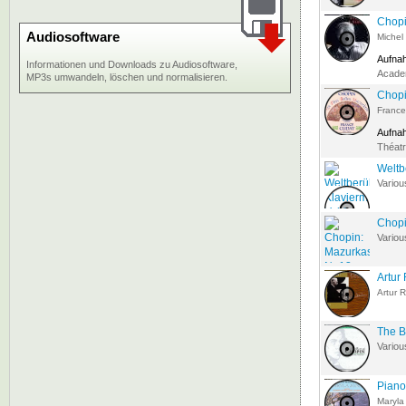
Chopi
Audiosoftware
Michel
Aufna
Informationen und Downloads zu Audiosoftware,
Academ
MP3s umwandeln, löschen und normalisieren.
Chopi
France
Aufna
Théatr
Weltb
Variou
Chopi
Variou
Artur
Artur 
The B
Variou
Piano
Maryla