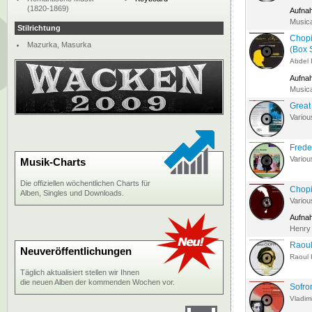
(1820-1869)
Aufna
Musica
Stilrichtung
Chopi
Mazurka, Masurka
(Box 
Abdel
Aufna
Musica
Great
Variou
Frede
Variou
Musik-Charts
Die offiziellen wöchentlichen Charts für
Chopi
Alben, Singles und Downloads.
Variou
Aufna
Henry 
Raoul
Neuveröffentlichungen
Raoul 
Täglich aktualisiert stellen wir Ihnen
die neuen Alben der kommenden Wochen vor.
Sofro
Vladimi