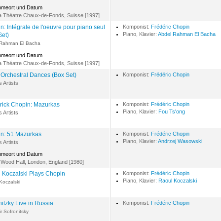
hmeort und Datum
 Théatre Chaux-de-Fonds, Suisse [1997]
n: Intégrale de l'oeuvre pour piano seul
Komponist:
Frédéric Chopin
Piano, Klavier:
Abdel Rahman El Bacha
Set)
 Rahman El Bacha
hmeort und Datum
 Théatre Chaux-de-Fonds, Suisse [1997]
 Orchestral Dances (Box Set)
Komponist:
Frédéric Chopin
s Artists
rick Chopin: Mazurkas
Komponist:
Frédéric Chopin
Piano, Klavier:
Fou Ts'ong
s Artists
n: 51 Mazurkas
Komponist:
Frédéric Chopin
Piano, Klavier:
Andrzej Wasowski
s Artists
hmeort und Datum
Wood Hall, London, England [1980]
 Koczalski Plays Chopin
Komponist:
Frédéric Chopin
Piano, Klavier:
Raoul Koczalski
Koczalski
nitzky Live in Russia
Komponist:
Frédéric Chopin
r Sofronitsky