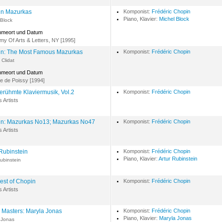
n Mazurkas
Komponist:
Frédéric Chopin
Piano, Klavier:
Michel Block
 Block
hmeort und Datum
y Of Arts & Letters, NY [1995]
n: The Most Famous Mazurkas
Komponist:
Frédéric Chopin
 Clidat
hmeort und Datum
e de Poissy [1994]
erühmte Klaviermusik, Vol.2
Komponist:
Frédéric Chopin
s Artists
n: Mazurkas No13; Mazurkas No47
Komponist:
Frédéric Chopin
s Artists
 Rubinstein
Komponist:
Frédéric Chopin
Piano, Klavier:
Artur Rubinstein
Rubinstein
est of Chopin
Komponist:
Frédéric Chopin
s Artists
 Masters: Maryla Jonas
Komponist:
Frédéric Chopin
Piano, Klavier:
Maryla Jonas
 Jonas