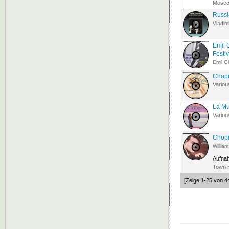
Mosco
Russi
Vladimi
Emil 
Festi
Emil Gi
Chop
Variou
La Mu
Variou
Chopi
William
Aufna
Town H
[Zeige 1-25 von 4