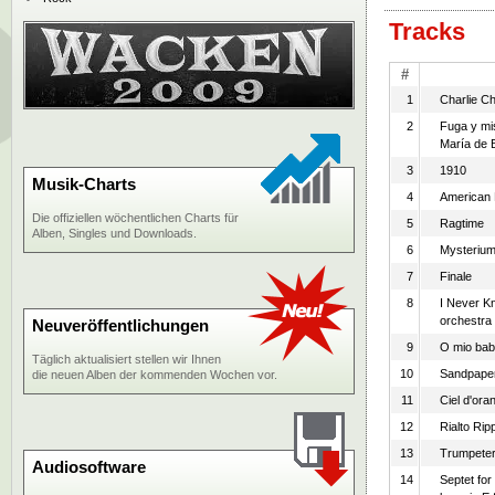
Tracks
#
1
Charlie C
2
Fuga y mis
María de 
3
1910
Musik-Charts
4
American 
Die offiziellen wöchentlichen Charts für
5
Ragtime
Alben, Singles und Downloads.
6
Mysterium,
7
Finale
8
I Never K
orchestra 
Neuveröffentlichungen
9
O mio bab
Täglich aktualisiert stellen wir Ihnen
10
Sandpaper 
die neuen Alben der kommenden Wochen vor.
11
Ciel d'ora
12
Rialto Rip
13
Trumpeter'
Audiosoftware
14
Septet for