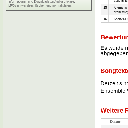
bass in E 
Informationen und Downloads zu Audiosoftware,
MP3s umwandeln, löschen und normalisieren.
15
Arietta, fo
orchestra
16
Sackville 
Bewertun
Es wurde 
abgegebe
Songtext
Derzeit si
Ensemble V
Weitere 
Datum