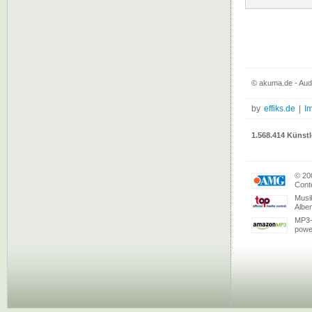
© akuma.de - Aud
by
effiks.de
|
I
1.568.414 Künstl
© 20
Conte
Musi
Albe
MP3-
powe