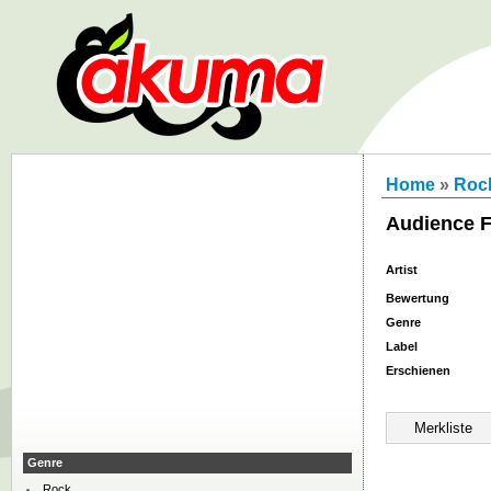
Home
»
Roc
Audience F
Artist
Bewertung
Genre
Label
Erschienen
Genre
Rock